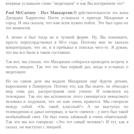
впервые услышали слово "медитация" и как Вы восприняли это?
Paul McCartney - Пол Маккартни:
В действительности это жена
Джорджа Харрисона Патти услышала о приезде Махариши в
город. И она сказала, что нам всем нужно пойти. Это был один их
тех моментов.
А лично я был тогда не в лучшей форме. Ну, Вы понимаете,
просто переусердствовал в 60-е годы. Поэтому мне не хватало
концентрации, что ли, и я пребывал в поисках чего-то. Я думаю,
что мы все были в таком состоянии.
Так вот, мы узнали, что Махариши собирался проводить встречу и
читать лекцию. Так что это был первый раз, когда я услышал о
медитации.
Но на самом деле мы видали Махариши ещё будучи детьми,
выросшими в Ливерпуле. Потому что, как Вы знаете, он объездил
мир семь раз, распространяя своё учение. И появлялся на
телеэкране. Так что мы вспомнили этого смеющегося невысокого
человека и подумали, что он нам очень нравится. Мы говорили
между собой: «Он такой классный!» А он выступал по
телевидению и давал интервью, и часто смеялся – у него был такой
необычайный смех. Он был очень забавный и очень обаятельный.
Так что мы все говорили: «Это тот самый человек!» И тут, как я
сказал, он выступал с лекцией.