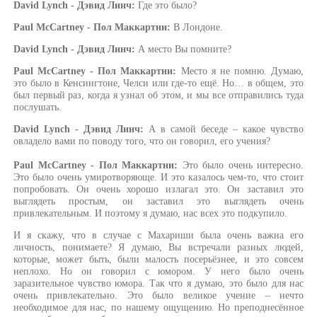
David Lynch - Дэвид Линч:
Где это было?
Paul McCartney - Пол Маккартни:
В Лондоне.
David Lynch - Дэвид Линч:
А место Вы помните?
Paul McCartney - Пол Маккартни:
Место я не помню. Думаю,
это было в Кенсингтоне, Челси или где-то ещё. Но… в общем, это
был первый раз, когда я узнал об этом, и мы все отправились туда
послушать.
David Lynch - Дэвид Линч:
А в самой беседе – какое чувство
овладело вами по поводу того, что он говорил, его учения?
Paul McCartney - Пол Маккартни:
Это было очень интересно.
Это было очень умиротворяюще. И это казалось чем-то, что стоит
попробовать. Он очень хорошо излагал это. Он заставил это
выглядеть простым, он заставил это выглядеть очень
привлекательным. И поэтому я думаю, нас всех это подкупило.
И я скажу, что в случае с Махариши была очень важна его
личность, понимаете? Я думаю, Вы встречали разных людей,
которые, может быть, были малость посерьёзнее, и это совсем
неплохо. Но он говорил с юмором. У него было очень
заразительное чувство юмора. Так что я думаю, это было для нас
очень привлекательно. Это было великое учение – нечто
необходимое для нас, по нашему ощущению. Но преподнесённое