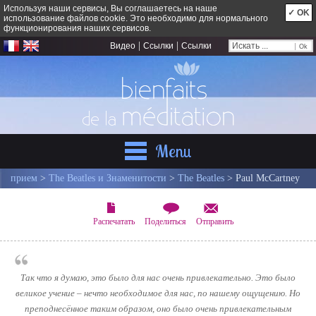
Используя наши сервисы, Вы соглашаетесь на наше
✓ OK
использование файлов cookie. Это необходимо для нормального
функционирования наших сервисов.
|
|
Видео
Ссылки
Ссылки
Menu
прием
>
The Beatles и Знаменитости
>
The Beatles
> Paul McCartney
Распечатать
Поделиться
Отправить
Так что я думаю, это было для нас очень привлекательно. Это было
великое учение – нечто необходимое для нас, по нашему ощущению. Но
преподнесённое таким образом, оно было очень привлекательным