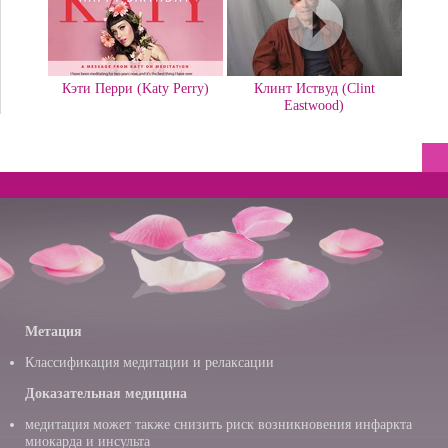
Кэти Перри (Katy Perry)
Клинт Иствуд (Clint
Eastwood)
Метация
Классификация медитации и релаксации
Доказательная медицина
медитация может также снизить риск возникновения инфаркта
миокарда и инсульта