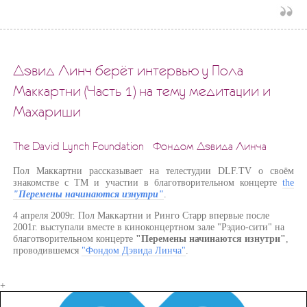
Дэвид Линч берёт интервью у Пола
Маккартни (Часть 1) на тему медитации и
Махариши
The David Lynch Foundation - Фондом Дэвида Линча
Пол Маккартни рассказывает на телестудии DLF.TV о своём
знакомстве с ТМ и участии в благотворительном концерте
the
"Перемены начинаются изнутри"
.
4 апреля 2009г. Пол Маккартни и Ринго Старр впервые после
2001г. выступали вместе в киноконцертном зале "Рэдио-сити" на
благотворительном концерте
"Перемены начинаются изнутри"
,
проводившемся
"Фондом Дэвида Линча"
.
+