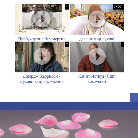
'"
13'27''
Пробуждение бессмертия
делают мир лучше
'"
-
Джордж Харрисон -
Клинт Иствуд (Clint
Духовное пробуждение
Eastwood)