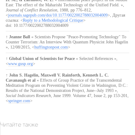
East: The effect of the Maharishi Technology of the Unified Field. »
,
Journal of Conflict Resolution
,
1988
,
pp 776–812
,
<
journals.sagepub.com/doi/10.1177/0022002788032004009
>, Другая
ссылка: <
Reply to a Methodological Critique
>
doi: 10.1177/0022002788032004009
↑
Jeanne Ball
« Scientists Propose "Peace-Promoting Technology" To
Counter Terrorism: An Interview With Quantum Physicist John Hagelin
»
,
12/08/2015
, <
huffingtonpost.com
>
↑
Global Union of Scientists for Peace
« Selected References »
,
<
www.gusp.org
>
↑
John S. Hagelin, Maxwell V. Rainforth, Kenneth L. C.
Cavanaugh et al
« Effects of Group Practice of the Transcendental
Meditation Program on Preventing Violent Crime in Washington, D.C.:
Results of the National Demonstration Project, June--July 1993 »
,
Social Indicators Research
,
June 1999
.
Volume 47, Issue 2
,
pp 153-201
,
<
springer.com
>
Читайте также