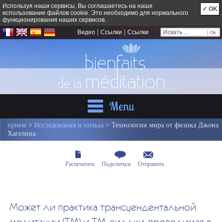
Используя наши сервисы, Вы соглашаетесь на наше
✓ OK
использование файлов cookie. Это необходимо для нормального
функционирования наших сервисов.
|
|
Видео
Ссылки
Ссылки
Menu
прием
>
Исследования и польза
> Технологии мира от физика Джона
Хагелина
Распечатать
Поделиться
Отправить
Может ли практика трансцендентальной
медитации (ТМ) и ТМ-сиддхи, проводимая в