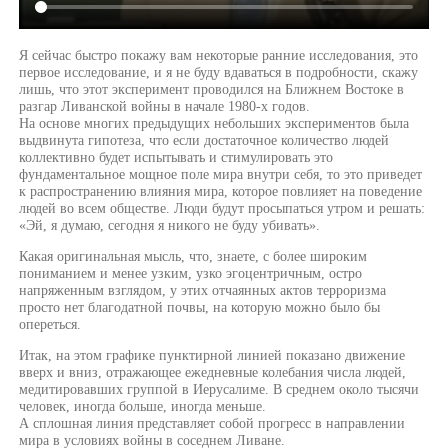
Я сейчас быстро покажу вам некоторые ранние исследования, это
первое исследование, и я не буду вдаваться в подробности, скажу
лишь, что этот эксперимент проводился на Ближнем Востоке в
разгар Ливанской войны в начале 1980-х годов.
На основе многих предыдущих небольших экспериментов была
выдвинута гипотеза, что если достаточное количество людей
коллективно будет испытывать и стимулировать это
фундаментальное мощное поле мира внутри себя, то это приведет
к распространению влияния мира, которое повлияет на поведение
людей во всем обществе. Люди будут просыпаться утром и решать:
«Эй, я думаю, сегодня я никого не буду убивать».
Какая оригинальная мысль, что, знаете, с более широким
пониманием и менее узким, узко эгоцентричным, остро
напряженным взглядом, у этих отчаянных актов терроризма
просто нет благодатной почвы, на которую можно было бы
опереться.
Итак, на этом графике пунктирной линией показано движение
вверх и вниз, отражающее ежедневные колебания числа людей,
медитировавших группой в Иерусалиме. В среднем около тысячи
человек, иногда больше, иногда меньше.
А сплошная линия представляет собой прогресс в направлении
мира в условиях войны в соседнем Ливане.