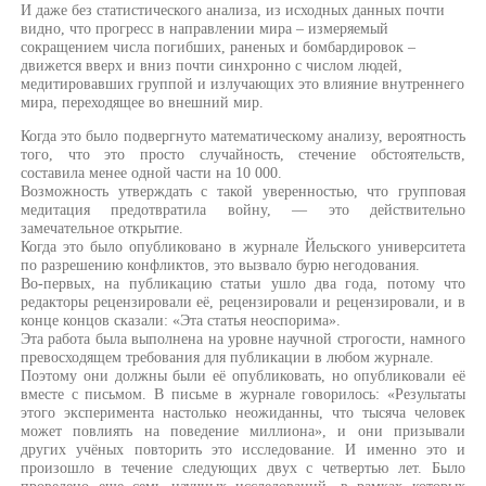
И даже без статистического анализа, из исходных данных почти
видно, что прогресс в направлении мира – измеряемый
сокращением числа погибших, раненых и бомбардировок –
движется вверх и вниз почти синхронно с числом людей,
медитировавших группой и излучающих это влияние внутреннего
мира, переходящее во внешний мир.
Когда это было подвергнуто математическому анализу, вероятность
того, что это просто случайность, стечение обстоятельств,
составила менее одной части на 10 000.
Возможность утверждать с такой уверенностью, что групповая
медитация предотвратила войну, — это действительно
замечательное открытие.
Когда это было опубликовано в журнале Йельского университета
по разрешению конфликтов, это вызвало бурю негодования.
Во-первых, на публикацию статьи ушло два года, потому что
редакторы рецензировали её, рецензировали и рецензировали, и в
конце концов сказали: «Эта статья неоспорима».
Эта работа была выполнена на уровне научной строгости, намного
превосходящем требования для публикации в любом журнале.
Поэтому они должны были её опубликовать, но опубликовали её
вместе с письмом. В письме в журнале говорилось: «Результаты
этого эксперимента настолько неожиданны, что тысяча человек
может повлиять на поведение миллиона», и они призывали
других учёных повторить это исследование. И именно это и
произошло в течение следующих двух с четвертью лет. Было