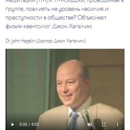
группе, повлиять на уровень насилия и
преступности в обществе? Объясняет
физик-квантолог Джон Хагелин.
Dr John Hagelin (Доктор Джон Хагелин:):