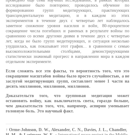
проведено еще семь научных исследований, в рамках которых
исследование было повторено; проводилось обучение по
формированию групп медитирующих, практикующих
трансцендентальную медитацию, и в каждом из этих
экспериментов в течение двух с четвертью лет наблюдалось
заметное снижение уровня насилия и войн, 80-процентное
сокращение числа погибших и раненых в результате войны по
сравнению со всеми другими днями в течение двух с четвертью
лет, когда не было групп медитирующих, и ситуация несколько
ухудшилась, как показывает этот график... в сравнении с семью
высокоположительными столбцами, демонстрирующими
статистически значимый прогресс в направлении мира в каждом
отдельном эксперименте.
Если сложить все эти факты, то вероятность того, что это
сокращение масштабов войны было просто случайностью, а не
заслугой медитирующих групп, составляет менее 1 части на
десять миллионов, миллионов, миллионов.
Доказательств того, что групповая медитация может
остановить войну, как выключатель света, гораздо больше,
чем доказательств того, что, например, аспирин уменьшает
головную боль. Это научный факт.
↑
Orme-Johnson, D. W., Alexander, C. N., Davies, J. L., Chandler,
H. M., & Larimore, W. E.
« International peace project in the Middle