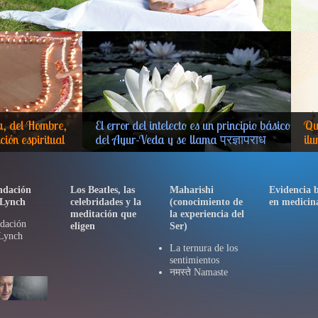
a, del Hombre,
El error del intelecto es un principio básico
Qu
ción espiritual
del Ayur-Veda y se llama प्रज्ञापराध
ilu
prajñāparādha en sánscrito (o
prajnaaparadha, prajnaparadha o
pragya-aparadh)
ndación
Los Beatles, las
Maharishi
Evidencia 
 Lynch
celebridades y la
(conocimiento de
en medicin
meditación que
la experiencia del
dación
eligen
Ser)
Lynch
La ternura de los
sentimientos
नमस्ते Namaste