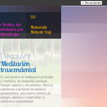
✓ De acuerdo
4
05
s Beatles, las
Maharishi
lebridades y la
Mahesh Yogi
ditación que
igen
Découvrir
Meditación
trascendental
Es una técnica de meditación profunda
y científica, de desarrollo personal.
Simple, natural y sin esfuerzo, lleva la
conciencia a la fuente de nuestros
pensamientos, una reserva infinita de
energía, dulzura y creatividad: la
conciencia trascendental.