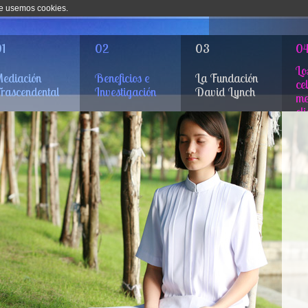
que usemos cookies.
1
02
03
0
Lo
ediación
Beneficios e
La Fundación
ce
rascendental
Investigación
David Lynch
me
el