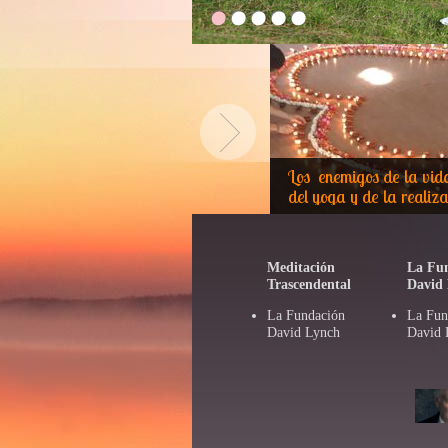
Los enemigos de la vid
del yoga y de la realiza
Meditación
La Fu
Trascendental
David
La Fundación
La Fun
David Lynch
David 