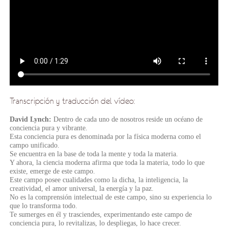
Transcripción y traducción del vídeo:
David Lynch:
Dentro de cada uno de nosotros reside un océano de
conciencia pura y vibrante.
Esta conciencia pura es denominada por la física moderna como el
campo unificado.
Se encuentra en la base de toda la mente y toda la materia.
Y ahora, la ciencia moderna afirma que toda la materia, todo lo que
existe, emerge de este campo.
Este campo posee cualidades como la dicha, la inteligencia, la
creatividad, el amor universal, la energía y la paz.
No es la comprensión intelectual de este campo, sino su experiencia lo
que lo transforma todo.
Te sumerges en él y trasciendes, experimentando este campo de
conciencia pura, lo revitalizas, lo despliegas, lo hace crecer.