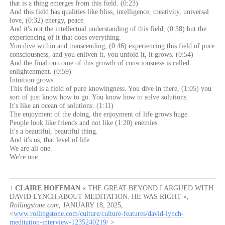
that is a thing emerges from this field. (0:23)
And this field has qualities like bliss, intelligence, creativity, universal
love, (0:32) energy, peace.
And it's not the intellectual understanding of this field, (0:38) but the
experiencing of it that does everything.
You dive within and transcending, (0:46) experiencing this field of pure
consciousness, and you enliven it, you unfold it, it grows. (0:54)
And the final outcome of this growth of consciousness is called
enlightenment. (0:59)
Intuition grows.
This field is a field of pure knowingness. You dive in there, (1:05) you
sort of just know how to go. You know how to solve solutions.
It's like an ocean of solutions. (1:11)
The enjoyment of the doing, the enjoyment of life grows huge.
People look like friends and not like (1:20) enemies.
It's a beautiful, beautiful thing.
And it's us, that level of life.
We are all one.
We're one.
↑
CLAIRE HOFFMAN
« THE GREAT BEYOND I ARGUED WITH
DAVID LYNCH ABOUT MEDITATION. HE WAS RIGHT »
,
Rollingstone.com
,
JANUARY 18, 2025
,
<
www.rollingstone.com/culture/culture-features/david-lynch-
meditation-interview-1235240219/
>