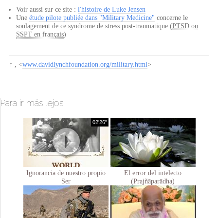
Voir aussi sur ce site :
l'histoire de Luke Jensen
Une
étude pilote publiée dans "Military Medicine"
concerne le
soulagement de ce syndrome de stress post-traumatique
(PTSD ou
SSPT en français
)
↑ , <
www.davidlynchfoundation.org/military.html
>
Para ir más lejos
02'26"
Ignorancia de nuestro propio
El error del intelecto
Ser
(Prajñāparādha)