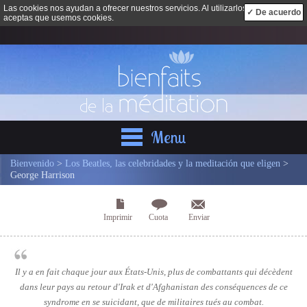
Las cookies nos ayudan a ofrecer nuestros servicios. Al utilizarlos,
✓ De acuerdo
aceptas que usemos cookies.
Menu
Bienvenido
>
Los Beatles, las celebridades y la meditación que eligen
>
George Harrison
Imprimir
Cuota
Enviar
Il y a en fait chaque jour aux États-Unis, plus de combattants qui décèdent
dans leur pays au retour d'Irak et d'Afghanistan des conséquences de ce
syndrome en se suicidant, que de militaires tués au combat.