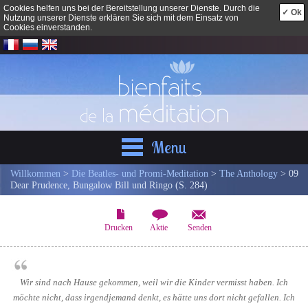
Cookies helfen uns bei der Bereitstellung unserer Dienste. Durch die
✓ Ok
Nutzung unserer Dienste erklären Sie sich mit dem Einsatz von
Cookies einverstanden.
Menu
Willkommen
>
Die Beatles- und Promi-Meditation
>
The Anthology
> 09
Dear Prudence, Bungalow Bill und Ringo (S. 284)
Drucken
Aktie
Senden
Wir sind nach Hause gekommen, weil wir die Kinder vermisst haben. Ich
möchte nicht, dass irgendjemand denkt, es hätte uns dort nicht gefallen. Ich