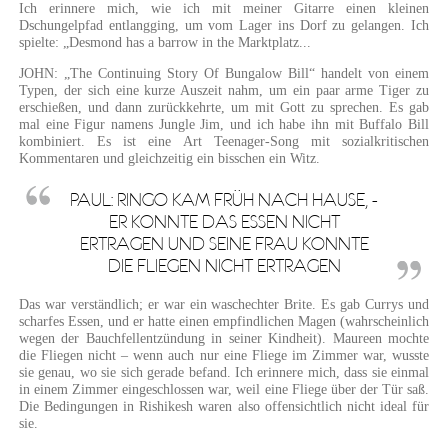
Ich erinnere mich, wie ich mit meiner Gitarre einen kleinen
Dschungelpfad entlangging, um vom Lager ins Dorf zu gelangen. Ich
spielte: „Desmond has a barrow in the Marktplatz...
JOHN: „The Continuing Story Of Bungalow Bill“ handelt von einem
Typen, der sich eine kurze Auszeit nahm, um ein paar arme Tiger zu
erschießen, und dann zurückkehrte, um mit Gott zu sprechen. Es gab
mal eine Figur namens Jungle Jim, und ich habe ihn mit Buffalo Bill
kombiniert. Es ist eine Art Teenager-Song mit sozialkritischen
Kommentaren und gleichzeitig ein bisschen ein Witz.
PAUL: RINGO KAM FRÜH NACH HAUSE, -
ER KONNTE DAS ESSEN NICHT
ERTRAGEN UND SEINE FRAU KONNTE
DIE FLIEGEN NICHT ERTRAGEN
Das war verständlich; er war ein waschechter Brite. Es gab Currys und
scharfes Essen, und er hatte einen empfindlichen Magen (wahrscheinlich
wegen der Bauchfellentzündung in seiner Kindheit). Maureen mochte
die Fliegen nicht – wenn auch nur eine Fliege im Zimmer war, wusste
sie genau, wo sie sich gerade befand. Ich erinnere mich, dass sie einmal
in einem Zimmer eingeschlossen war, weil eine Fliege über der Tür saß.
Die Bedingungen in Rishikesh waren also offensichtlich nicht ideal für
sie.