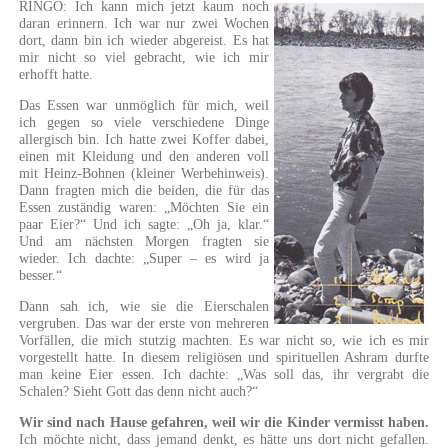
RINGO: Ich kann mich jetzt kaum noch
daran erinnern. Ich war nur zwei Wochen
dort, dann bin ich wieder abgereist. Es hat
mir nicht so viel gebracht, wie ich mir
erhofft hatte.
Das Essen war unmöglich für mich, weil
ich gegen so viele verschiedene Dinge
allergisch bin. Ich hatte zwei Koffer dabei,
einen mit Kleidung und den anderen voll
mit Heinz-Bohnen (kleiner Werbehinweis).
Dann fragten mich die beiden, die für das
Essen zuständig waren: „Möchten Sie ein
paar Eier?“ Und ich sagte: „Oh ja, klar.“
Und am nächsten Morgen fragten sie
wieder. Ich dachte: „Super – es wird ja
besser.“
Dann sah ich, wie sie die Eierschalen
vergruben. Das war der erste von mehreren
Vorfällen, die mich stutzig machten. Es war nicht so, wie ich es mir
vorgestellt hatte. In diesem religiösen und spirituellen Ashram durfte
man keine Eier essen. Ich dachte: „Was soll das, ihr vergrabt die
Schalen? Sieht Gott das denn nicht auch?“
Wir sind nach Hause gefahren, weil wir die Kinder vermisst haben.
Ich möchte nicht, dass jemand denkt, es hätte uns dort nicht gefallen.