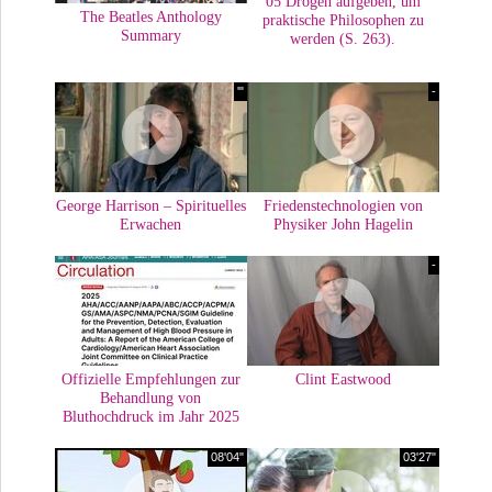
05 Drogen aufgeben, um
The Beatles Anthology
praktische Philosophen zu
Summary
werden (S. 263).
'"
-
George Harrison – Spirituelles
Friedenstechnologien von
Erwachen
Physiker John Hagelin
-
Offizielle Empfehlungen zur
Clint Eastwood
Behandlung von
Bluthochdruck im Jahr 2025
08'04"
03'27"