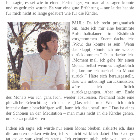
Ich sagte, es sei wie in einem Ferienlager, wo man alles sagen konnte
und es gedruckt wurde. Es war eine gute Erfahrung – nur leider hat sie
für mich nicht so lange gedauert wie für die Kinder.
PAUL: Da ich recht pragmatisch
bin, hatte ich mir eine bestimmte
Aufenthaltsdauer in Rishikesh
vorgenommen. Zuerst dachte ich:
„Wow, das könnte es sein! Wenn
das klappt, könnte ich nie wieder
zurückkommen.“ Dann dachte ich:
„Moment mal, ich gehe für einen
Monat. Selbst wenn es unglaublich
ist, komme ich nach einem Monat
zurück.“ Hätte sich herausgestellt,
dass wir unbedingt zurückmussten,
wäre ich natürlich
zurückgegangen. Aber am Ende
des Monats war ich ganz froh, wieder abzureisen. Niemand hatte eine
plötzliche Erleuchtung. Ich dachte: „Das reicht mir. Wenn ich mich
intensiv damit beschäftigen will, kann ich das überall tun.“ Das ist eines
der Schönen an der Meditation – man muss nicht in die Kirche gehen,
um sie zu praktizieren.
Indem ich sagte, ich würde nur einen Monat bleiben, riskierte ich, dass
die anderen denken würden, ich sei nicht wirklich dabei. Und George
tat es; er war ziemlich streng. Ich erinnere mich, wie wir über das