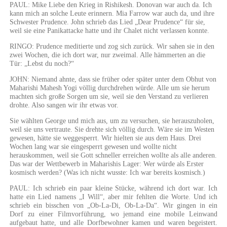
PAUL: Mike Liebe den Krieg in Rishikesh. Donovan war auch da. Ich
kann mich an solche Leute erinnern. Mia Farrow war auch da, und ihre
Schwester Prudence. John schrieb das Lied „Dear Prudence“ für sie,
weil sie eine Panikattacke hatte und ihr Chalet nicht verlassen konnte.
RINGO: Prudence meditierte und zog sich zurück. Wir sahen sie in den
zwei Wochen, die ich dort war, nur zweimal. Alle hämmerten an die
Tür: „Lebst du noch?“
JOHN: Niemand ahnte, dass sie früher oder später unter dem Obhut von
Maharishi Mahesh Yogi völlig durchdrehen würde. Alle um sie herum
machten sich große Sorgen um sie, weil sie den Verstand zu verlieren
drohte. Also sangen wir ihr etwas vor.
Sie wählten George und mich aus, um zu versuchen, sie herauszuholen,
weil sie uns vertraute. Sie drehte sich völlig durch. Wäre sie im Westen
gewesen, hätte sie weggesperrt. Wir hielten sie aus dem Haus. Drei
Wochen lang war sie eingesperrt gewesen und wollte nicht
herauskommen, weil sie Gott schneller erreichen wollte als alle anderen.
Das war der Wettbewerb in Maharishis Lager: Wer würde als Erster
kosmisch werden? (Was ich nicht wusste: Ich war bereits kosmisch.)
PAUL: Ich schrieb ein paar kleine Stücke, während ich dort war. Ich
hatte ein Lied namens „I Will“, aber mir fehlten die Worte. Und ich
schrieb ein bisschen von „Ob-La-Di, Ob-La-Da“. Wir gingen in ein
Dorf zu einer Filmvorführung, wo jemand eine mobile Leinwand
aufgebaut hatte, und alle Dorfbewohner kamen und waren begeistert.