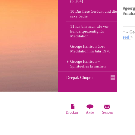
(S. 284)
#georg
10 Das fiese Gerücht und die
#maha
sexy Sadie
11 Ich bin nach wie vor
hundertprozentig für
↑
« Ge
Meditation.
reel
>
George Harrison über
Meditation im Jahr 1970
George Harrison –
Spirituelles Erwachen
Deepak Chopra
Drucken
Aktie
Senden