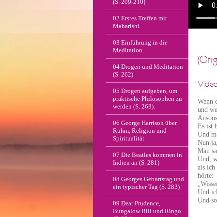
(S. 209-210)
02 Erstes Treffen mit
Maharishi
03 Einführung in die
Meditation
(Ori
04 Drogen und Meditation
(S. 262)
Video
05 Drogen aufgeben, um
praktische Philosophen zu
Wenn e
werden (S. 263).
und we
Ansonst
06 George Harrison über
Es ist 
Ruhm, Religion und
Und me
Spiritualität
Nun ja
Man sa
07 Die Beatles kommen in
Und, w
Indien an (S. 281)
als ich
hörte:
08 Georges Geburtstag und
„Wissen
ein typischer Tag (S. 283)
Und ic
Und so 
09 Dear Prudence,
Bungalow Bill und Ringo