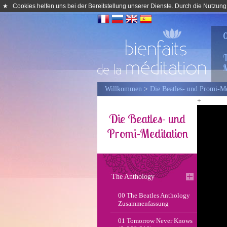
★
Cookies helfen uns bei der Bereitstellung unserer Dienste. Durch die Nutzung
0
T
M
Willkommen
>
Die Beatles- und Promi-Me
+
Die Beatles- und
Promi-Meditation
The Anthology
00 The Beatles Anthology
Zusammenfassung
01 Tomorrow Never Knows