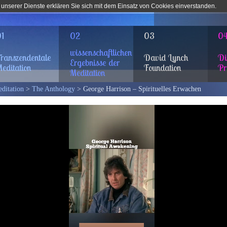
 unserer Dienste erklären Sie sich mit dem Einsatz von Cookies einverstanden.
1
02
03
0
wissenschaftlichen
ranszendentale
David Lynch
Di
Ergebnisse der
editation
Foundation
Pr
Meditation
ditation
>
The Anthology
> George Harrison – Spirituelles Erwachen