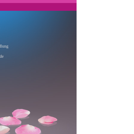
n
dlung
de