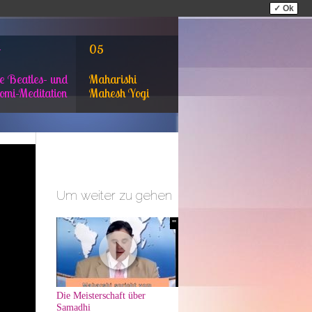
✓ Ok
4
05
e Beatles- und
Maharishi
omi-Meditation
Mahesh Yogi
Um weiter zu gehen
'"
Die Meisterschaft über
Samadhi