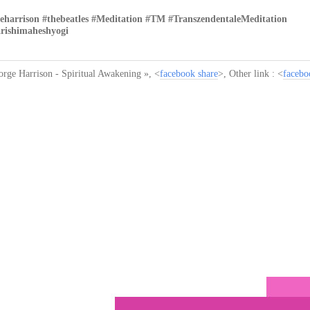
eharrison #thebeatles #Meditation #TM #TranszendentaleMeditation
rishimaheshyogi
orge Harrison - Spiritual Awakening »
, <
facebook share
>, Other link : <
facebo