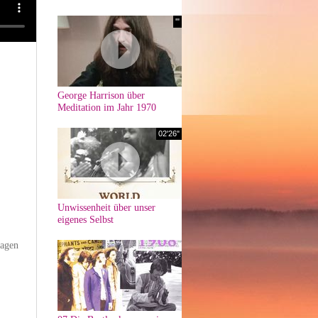
'"
George Harrison über
Meditation im Jahr 1970
02'26"
Unwissenheit über unser
eigenes Selbst
agen