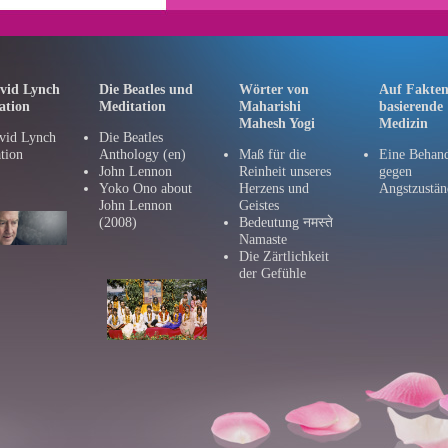
vid Lynch
Die Beatles und
Wörter von
Auf Fakte
ation
Meditation
Maharishi
basierende
Mahesh Yogi
Medizin
vid Lynch
Die Beatles
tion
Anthology
(en)
Maß für die
Eine Behan
John Lennon
Reinheit unseres
gegen
Yoko Ono about
Herzens und
Angstzustän
John Lennon
Geistes
(2008)
Bedeutung नमस्ते
Namaste
Die Zärtlichkeit
der Gefühle