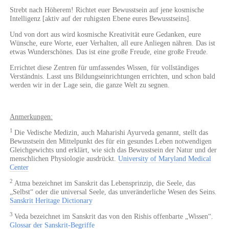
Strebt nach Höherem! Richtet euer Bewusstsein auf jene kosmische
Intelligenz [aktiv auf der ruhigsten Ebene eures Bewusstseins].
Und von dort aus wird kosmische Kreativität eure Gedanken, eure
Wünsche, eure Worte, euer Verhalten, all eure Anliegen nähren. Das ist
etwas Wunderschönes. Das ist eine große Freude, eine große Freude.
Errichtet diese Zentren für umfassendes Wissen, für vollständiges
Verständnis. Lasst uns Bildungseinrichtungen errichten, und schon bald
werden wir in der Lage sein, die ganze Welt zu segnen.
Anmerkungen:
1
Die Vedische Medizin, auch Maharishi Ayurveda genannt, stellt das
Bewusstsein den Mittelpunkt des für ein gesundes Leben notwendigen
Gleichgewichts und erklärt, wie sich das Bewusstsein der Natur und der
menschlichen Physiologie ausdrückt.
University of Maryland Medical
Center
2
Atma bezeichnet im Sanskrit das Lebensprinzip, die Seele, das
„Selbst“ oder die universal Seele, das unveränderliche Wesen des Seins.
Sanskrit Heritage Dictionary
3
Veda bezeichnet im Sanskrit das von den Rishis offenbarte „Wissen“.
Glossar der Sanskrit-Begriffe