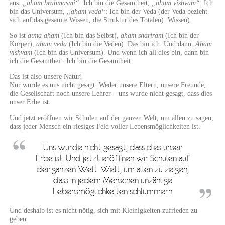
aus:
„aham brahmasmi“
: Ich bin die Gesamtheit,
„aham vishvam“
: Ich
bin das Universum,
„aham veda“
: Ich bin der Veda (der Veda bezieht
sich auf das gesamte Wissen, die Struktur des Totalen). Wissen).
So ist
atma aham
(Ich bin das Selbst),
aham shariram
(Ich bin der
Körper),
aham veda
(Ich bin die Veden). Das bin ich. Und dann:
Aham
vishvam
(Ich bin das Universum). Und wenn ich all dies bin, dann bin
ich die Gesamtheit. Ich bin die Gesamtheit.
Das ist also unsere Natur!
Nur wurde es uns nicht gesagt. Weder unsere Eltern, unsere Freunde,
die Gesellschaft noch unsere Lehrer – uns wurde nicht gesagt, dass dies
unser Erbe ist.
Und jetzt eröffnen wir Schulen auf der ganzen Welt, um allen zu sagen,
dass jeder Mensch ein riesiges Feld voller Lebensmöglichkeiten ist.
Uns wurde nicht gesagt, dass dies unser
Erbe ist. Und jetzt eröffnen wir Schulen auf
der ganzen Welt. Welt, um allen zu zeigen,
dass in jedem Menschen unzählige
Lebensmöglichkeiten schlummern
Und deshalb ist es nicht nötig, sich mit Kleinigkeiten zufrieden zu
geben.