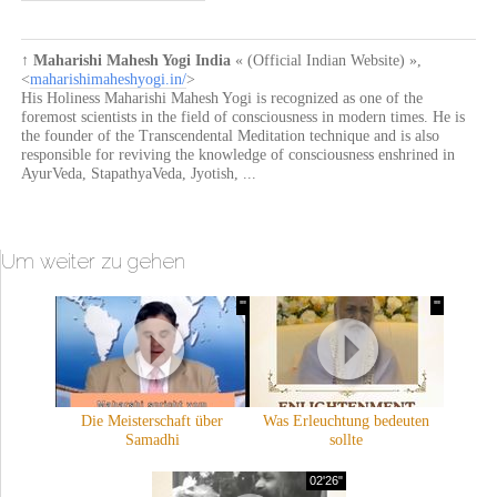
↑
Maharishi Mahesh Yogi India
« (Official Indian Website) »
,
<
maharishimaheshyogi.in/
>
His Holiness Maharishi Mahesh Yogi is recognized as one of the
foremost scientists in the field of consciousness in modern times. He is
the founder of the Transcendental Meditation technique and is also
responsible for reviving the knowledge of consciousness enshrined in
AyurVeda, StapathyaVeda, Jyotish, ...
Um weiter zu gehen
'"
'"
Die Meisterschaft über
Was Erleuchtung bedeuten
Samadhi
sollte
02'26"