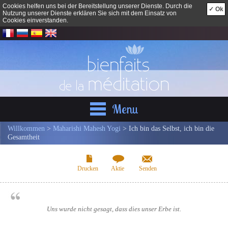
Cookies helfen uns bei der Bereitstellung unserer Dienste. Durch die
✓ Ok
Nutzung unserer Dienste erklären Sie sich mit dem Einsatz von
Cookies einverstanden.
Menu
Willkommen
>
Maharishi Mahesh Yogi
> Ich bin das Selbst, ich bin die
Gesamtheit
Drucken
Aktie
Senden
Uns wurde nicht gesagt, dass dies unser Erbe ist.