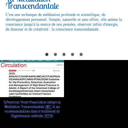
Transcendantale
C'est une technique de méditation profonde et scientifique, de
développement personnel. Simple, naturelle et sans effort, elle amène la
conscience jusqu'à la source de nos pensées, réservoir infini d'énergie,
de douceur et de créativité : la conscience transcendantale.
L'American Heart Association intègre la
Méditation Transcendantale (
MT
) à ses
recommandations dans le traitement de
l'hypertension artérielle (
HTA
)