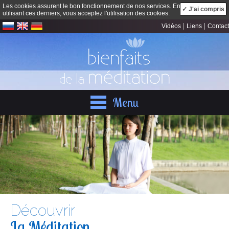
Les cookies assurent le bon fonctionnement de nos services. En
✓ J'ai compris
utilisant ces derniers, vous acceptez l'utilisation des cookies.
|
|
Vidéos
Liens
Contact
Menu
Découvrir
La Méditation