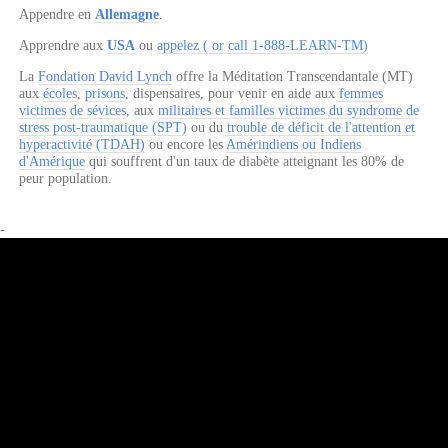
Appendre en
Allemagne
.
Apprendre aux
USA
ou
appelez ( or call 1-888-LEARN-TM)
La
Fondation David Lynch
offre la Méditation Transcendantale (MT)
aux
écoles
,
prisons
, dispensaires, pour venir en aide aux
femmes
victimes de sévices
, aux
militaires et familles victimes du syndrome de
stress post-traumatique (SPT)
ou du
trouble de déficit de l'attention et
hyperactivité (TDAH)
ou encore les
Amérindiens ou Indiens
d'Amérique
qui souffrent d'un taux de diabète atteignant les 80% de
peur population.
-