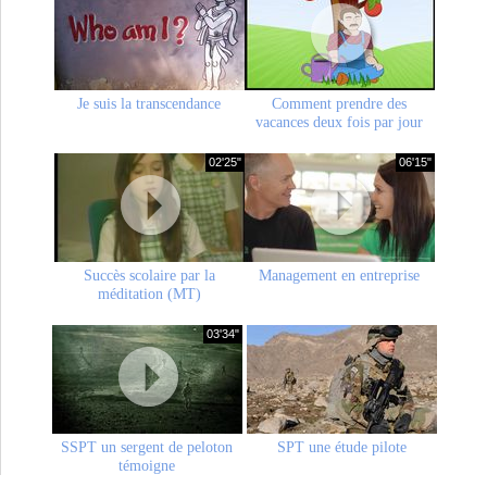
Je suis la transcendance
Comment prendre des
vacances deux fois par jour
02'25"
06'15"
Succès scolaire par la
Management en entreprise
méditation (MT)
03'34"
SSPT un sergent de peloton
SPT une étude pilote
témoigne