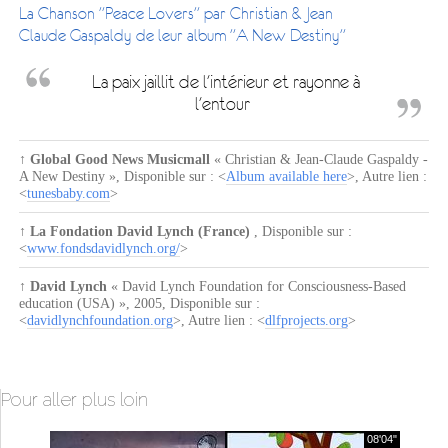
La Chanson "Peace Lovers" par Christian & Jean-
Claude Gaspaldy de leur album "A New Destiny"
La paix jaillit de l'intérieur et rayonne à
l'entour
↑
Global Good News Musicmall
« Christian & Jean-Claude Gaspaldy -
A New Destiny »
, Disponible sur : <
Album available here
>, Autre lien :
<
tunesbaby.com
>
↑
La Fondation David Lynch (France)
, Disponible sur :
<
www.fondsdavidlynch.org/
>
↑
David Lynch
« David Lynch Foundation for Consciousness-Based
education (USA) »
,
2005
, Disponible sur :
<
davidlynchfoundation.org
>, Autre lien : <
dlfprojects.org
>
Pour aller plus loin
08'04"