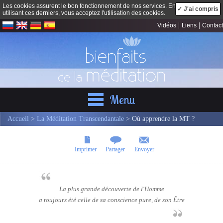
Les cookies assurent le bon fonctionnement de nos services. En
✓ J'ai compris
utilisant ces derniers, vous acceptez l'utilisation des cookies.
|
|
Vidéos
Liens
Contact
Menu
Accueil
>
La Méditation Transcendantale
> Où apprendre la MT ?
Imprimer
Partager
Envoyer
La plus grande découverte de l'Homme
a toujours été celle de sa conscience pure, de son Être