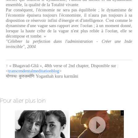
ensemble, la qualité de la Totalité vivante.
Par conséquent, l'économie ne sera pas équilibrée ; le dynamisme de
l'économie épuisera toujours l'économiste, il n'aura pas toujours à sa
disposition ce réservoir infini d'énergie et d'intelligence. C'est comme le
dynamisme d'une vague sans rapport avec l'océan ; à un moment donné,
lorsque la haute crête de la vague n'est plus reliée à l'océan, elle se
décompose et tombe. »
"Célébrer la perfection dans l'administration - Créer une Inde
invincible", 2004
↑
« Bhagavad-Gîtâ »
,
48th verse of 2nd chapter
, Disponible sur :
<
transcendentalmeditationblog
>
योगस्थः कुरुकर्माणि Yogasthah kuru karmâni
Pour aller plus loin
-