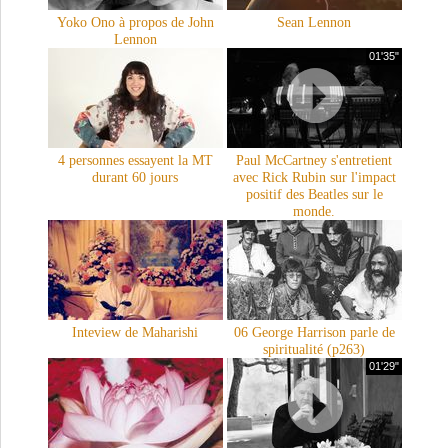
Yoko Ono à propos de John
Sean Lennon
Lennon
01'35"
4 personnes essayent la MT
Paul McCartney s'entretient
durant 60 jours
avec Rick Rubin sur l'impact
positif des Beatles sur le
monde.
Inteview de Maharishi
06 George Harrison parle de
spiritualité (p263)
01'29"