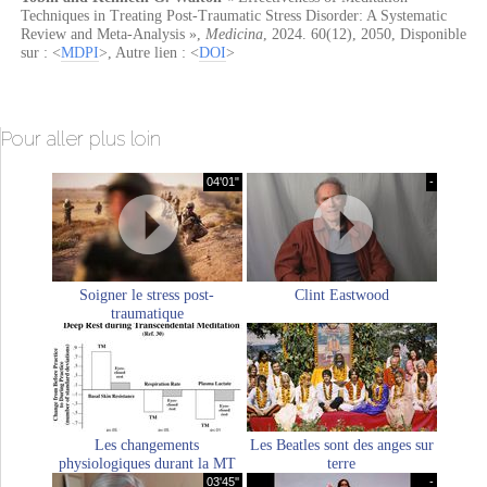
Techniques in Treating Post-Traumatic Stress Disorder: A Systematic
Review and Meta-Analysis »
,
Medicina
,
2024
.
60(12)
,
2050
, Disponible
sur : <
MDPI
>, Autre lien : <
DOI
>
Pour aller plus loin
04'01"
-
Soigner le stress post-
Clint Eastwood
traumatique
Les changements
Les Beatles sont des anges sur
physiologiques durant la MT
terre
03'45''
-