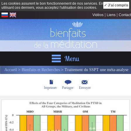
Les cookies assurent le bon fonctionnement de nos services. En
✓ J'ai compris
utilisant ces derniers, vous acceptez l'utilisation des cookies.
|
|
Vidéos
Liens
Contact
Menu
Accueil
>
Bienfaits et Recherches
> Traitement du SSPT une méta-analyse
Imprimer
Partager
Envoyer