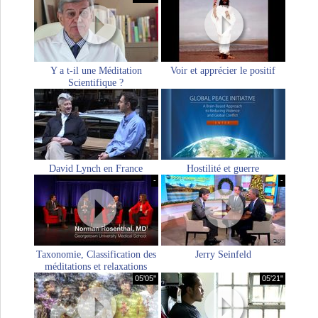
Y a t-il une Méditation
Voir et apprécier le positif
Scientifique ?
David Lynch en France
Hostilité et guerre
-
-
Taxonomie, Classification des
Jerry Seinfeld
méditations et relaxations
05'05''
05'21"