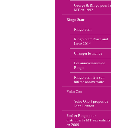
George & Ringo pour la
MT en 1992
Ringo Starr
Ringo Starr
Ringo Starr Peace and
Love 2014
Changer le monde
Les anniversaires de
Ringo
Ringo Starr fête son
80ème anniversaire
Yoko Ono
Yoko Ono à propos de
John Lennon
Paul et Ringo pour
distribuer la MT aux enfants
en 2009