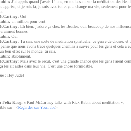
Rubin:
J'ai appris quand j'avais 14 ans, en me basant sur la méditation des Beatl
nc apprise, et je suis là, je suis avec toi et ça a changé ma vie, seulement pour le
r.
McCartney:
Oui
Rubin:
un million pour cent.
McCartney:
Eh bien, j'adore ça chez les Beatles, oui, beaucoup de nos influenc
t vraiment bonnes.
Rubin:
Oui
McCartney:
Tu sais, une sorte de méditation spirituelle, ce genre de choses, et 
e pense que nous avons tracé quelques chemins à suivre pour les gens et cela a eu
un bon effet sur le monde, tu sais.
Rubin:
absolument.
McCartney:
Mais avec le recul, c'est une grande chance que les gens l'aient com
ça les ait aidés dans leur vie. C'est une chose formidable.
ue : Hey Jude]
 Felix Kaegi
« Paul McCartney talks with Rick Rubin about meditation »
,
ble sur : <
Regarder sur YouTube
>