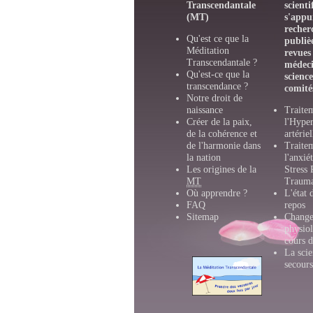
Transcendantale
scienti
(MT)
s'appu
recher
Qu'est ce que la
publiè
Méditation
revues
Transcendantale ?
médeci
Qu'est-ce que la
scienc
transcendance ?
comité
Notre droit de
naissance
Traite
Créer de la paix,
l'Hyper
de la cohérence et
artérie
de l'harmonie dans
Traite
la nation
l'anxié
Les origines de la
Stress 
MT
Trauma
Où apprendre ?
L'état 
FAQ
repos
Sitemap
Change
physio
cours 
La scie
secours