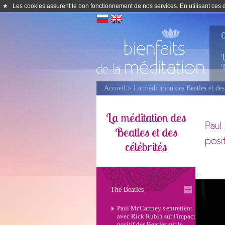
★
Les cookies assurent le bon fonctionnement de nos services. En utilisant ces de
0
L
T
Accueil
>
La méditation des Beatles et des
La méditation des
Paul
Beatles et des
posi
célébrités
+
The Beatles
Paul McCartney s'entretient
avec Rick Rubin sur l'impact
positif des Beatles sur le