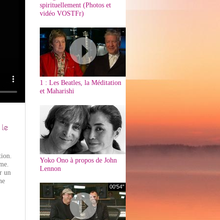
spirituellement (Photos et
vidéo VOSTFr)
-
1 : Les Beatles, la Méditation
et Maharishi
 le
tion.
Yoko Ono à propos de John
ême.
Lennon
r un
ne
00'54''