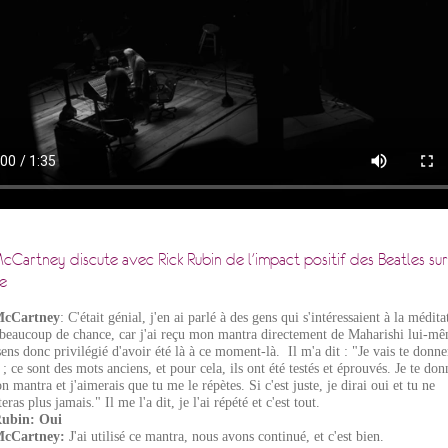
cCartney discute avec Rick Rubin de l'impact positif des Beatles sur
e
McCartney
: C'était génial, j'en ai parlé à des gens qui s'intéressaient à la médita
u beaucoup de chance, car j'ai reçu mon mantra directement de Maharishi lui-m
ens donc privilégié d'avoir été là à ce moment-là. Il m'a dit : "Je vais te donne
; ce sont des mots anciens, et pour cela, ils ont été testés et éprouvés. Je te don
n mantra et j'aimerais que tu me le répètes. Si c'est juste, je dirai oui et tu ne
teras plus jamais." Il me l'a dit, je l'ai répété et c'est tout.
Rubin: Oui
McCartney:
J'ai utilisé ce mantra, nous avons continué, et c'est bien.