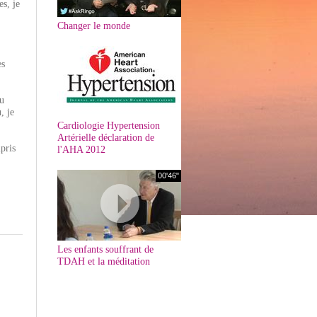
es, je
Changer le monde
es
tu
, je
Cardiologie Hypertension
Artérielle déclaration de
pris
l'AHA 2012
00'46"
Les enfants souffrant de
TDAH et la méditation