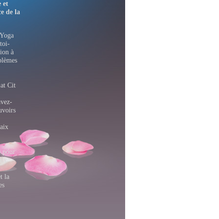
 et
e de la
 Yoga
toi-
ion à
oblèmes
at Cit
avez-
uvoirs
aix
 pour
aix
t la
es