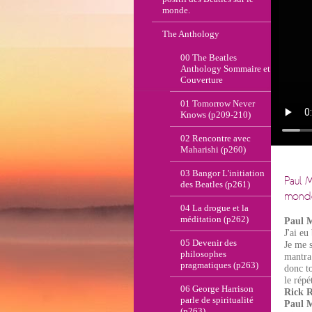
monde.
The Anthology
00 The Beatles
Anthology Sommaire et
Couverture
01 Tomorrow Never
Knows (p209-210)
02 Rencontre avec
Maharishi (p260)
03 Bangor L'initiation
Paul M
des Beatles (p261)
mond
04 La drogue et la
méditation (p262)
Paul 
J'ai e
05 Devenir des
Je me s
philosophes
mantra 
pragmatiques (p263)
donc to
le répé
06 George Harrison
Rick 
parle de spiritualité
Paul 
(p263)