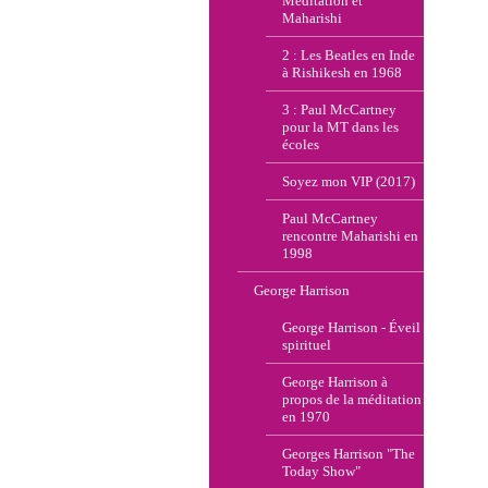
Méditation et
Maharishi
2 : Les Beatles en Inde
à Rishikesh en 1968
3 : Paul McCartney
pour la MT dans les
écoles
Soyez mon VIP (2017)
Paul McCartney
rencontre Maharishi en
1998
George Harrison
George Harrison - Éveil
spirituel
George Harrison à
propos de la méditation
en 1970
Georges Harrison "The
Today Show"