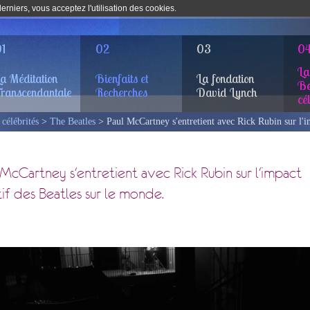
rniers, vous acceptez l'utilisation des cookies.
1
02
03
0
La
a Méditation
Bienfaits et
La fondation
Be
ranscendantale
Recherches
David Lynch
cé
 célébrités
>
The Beatles
> Paul McCartney s'entretient avec Rick Rubin sur l'im
 McCartney s'entretient avec Rick Rubin sur l'impact
tif des Beatles sur le monde.