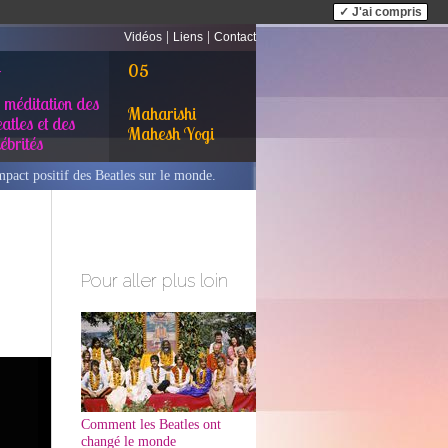
✓ J'ai compris
|
|
Vidéos
Liens
Contact
4
05
 méditation des
Maharishi
atles et des
Mahesh Yogi
lébrités
pact positif des Beatles sur le monde.
Pour aller plus loin
Comment les Beatles ont
changé le monde