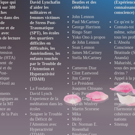
fique qui
David Lynchafin
Beatles et des
(Expérience
i sur 380
d'aider les
célébrités
connaissanc
ches
militaires et
conscience)
John Lennon
es dans des
femmes victimes
Paul McCartney
Ce qu'est le
 de
de Stress Post-
George Harrison
Connais-toi 
ne et de
Traumatique
Ringo Starr
même, solut
e avec
(SPT), les écoles
Yoko Ono à propos
tous les pr
s de lecture
des quartiers
de John Lennon
L'Absolu
difficiles en
ment de
Sean Lennon
Conscience
difficultés, les
tension
James McCartney
Béatitude (S
Amérindiens, les
lle (HTA)
Stella McCartney
Ananda)
enfants touchés
ment de
Maharishi, 
par le Trouble de
té et du
Cameron Diaz
vous des po
l'Attention et
Post-
Clint Eastwood
divins ?
Hyperactivité
tique
Jim Carrey
Appel à la p
(TDAH)
d'éveil au
Le Président
mondiale
La Fondation
Joaquim Chissano
Solution
ments
David Lynch
Katy Perry
pragmatique
logiques au
Experience de la
Lady Gaga &
amener la p
de la MT
méditation dans les
Oprah Winfrey
mondiale,
nce au
école
s
Martin Scorsese
l'harmonie e
 de la Paix
Soigner le Trouble
Mika
cohérence d
du Déficit de
Moby
nations
l'Attention avec
Dr. Norman E.
Sitemap
Hyperactivité
Rosenthal
(
TDAH
)
Pénélope Cruz