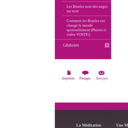
Les Beatles sont des anges
sur terre
Comment les Beatles ont
changé le monde
spirituellement (Photos et
vidéo VOSTFr)
Célébrités
Imprimer
Partager
Envoyer
La Méditation
Une M