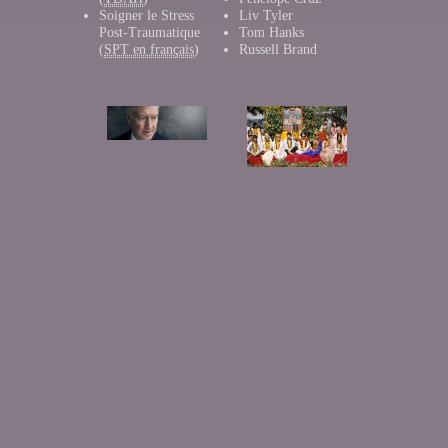
Soigner le Stress
Liv Tyler
Post-Traumatique
Tom Hanks
(
SPT en français
)
Russell Brand