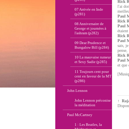
Rick 
l'ai do
07 Arrivée en Inde
meilleu
(p281)
Paul 
Rick 
08 Anniversaire de
Paul 
George et journées à
étaien
l'ashram (p282)
Rick 
Paul 
09 Dear Prudence et
sais, j
Bungalow Bill (p284)
pense, 
Rick 
10 La mauvaise rumeur
Paul 
et Sexy Sadie (p285)
et que 
11 Toujours cent pour
[Musiq
cent en faveur de la MT
(p286)
John Lennon
John Lennon préconise
↑
Raja
la méditation
Disponi
Paul McCartney
1 : Les Beatles, la