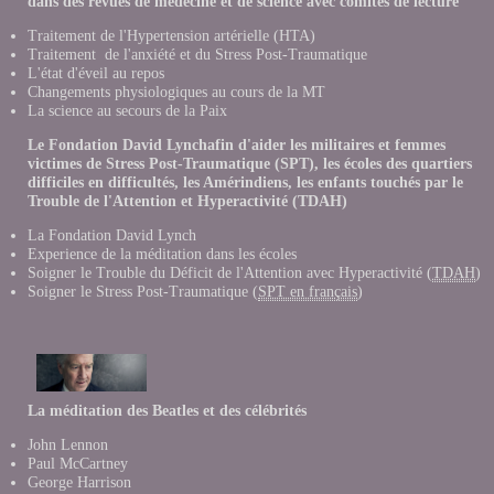
dans des revues de médecine et de science avec comités de lecture
Traitement de l'Hypertension artérielle (HTA)
Traitement de l'anxiété et du Stress Post-Traumatique
L'état d'éveil au repos
Changements physiologiques au cours de la MT
La science au secours de la Paix
Le Fondation David Lynchafin d'aider les militaires et femmes
victimes de Stress Post-Traumatique (SPT), les écoles des quartiers
difficiles en difficultés, les Amérindiens, les enfants touchés par le
Trouble de l'Attention et Hyperactivité (TDAH)
La Fondation David Lynch
Experience de la méditation dans les école
s
Soigner le Trouble du Déficit de l'Attention avec Hyperactivité (
TDAH
)
Soigner le Stress Post-Traumatique (
SPT en français
)
La méditation des Beatles et des célébrités
John Lennon
Paul McCartney
George Harrison