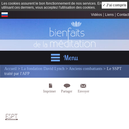
Les cookies assurent le bon fonctionnement de nos services. En
✓ J'ai compris
utilisant ces derniers, vous acceptez l'utilisation des cookies.
|
|
Vidéos
Liens
Contact
Menu
Accueil
>
La fondation David Lynch
>
Anciens combattants
> Le SSPT
traité par l'AFP
Imprimer
Partager
Envoyer
ESPT