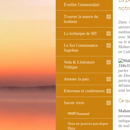
Éveiller l'immortalité
notr
Trouver la source du
bonheur
Dans l
univer
méditat
La technique de MT
avec Ma
ou le 
Le Soi Connaissance
Mahari
Suprême
en Cali
Veda & Littérature
Védique
parler 
de Dieu
Amener la paix
partici
défaut
sont l
Entrevues et conférences
Ce qui
Savoir vivre
Mahar
नमस्ते Namasté
personn
indique
Vous ne pouvez pas duper
de mal 
Dieu