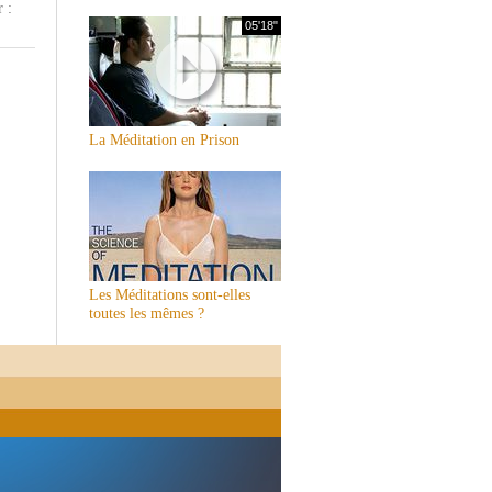
r :
05'18"
La Méditation en Prison
Les Méditations sont-elles
toutes les mêmes ?