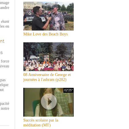
lumage
pandre
 étant
ées en
Mike Love des Beach Boys
ent
 force
niveau
08 Anniversaire de George et
journées à l'ashram (p282)
 pas
uelque
aut
02'25"
pacité
 notre
Succès scolaire par la
méditation (MT)