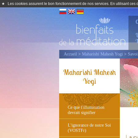
★
Les cookies assurent le bon fonctionnement de nos services. En utilisant ces de
0
L
T
Accueil
>
Maharishi Mahesh Yogi
>
Savoi
Maharishi Mahesh
Yogi
Ce que l'illumination
devrait signifier
L'ignorance de notre Soi
(VOSTFr)
La p