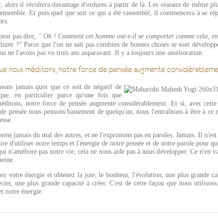
, alors il récoltera davantage d'ordures à partir de là. Les oiseaux de même p
 ensemble. Et puis quel que soit ce qui a été rassemblé, il commencera à se ré
ors.
peut pas dire,
" Oh ! Comment cet homme ose-t-il se comporter comme cela, en
itant ?"
Parce que l'on ne sait pas combien de bonnes choses se sont développ
us ne l'avons pas vu trois ans auparavant. Il y a toujours une amélioration.
ue nous méditons, notre force de pensée augmente considérablem
sons jamais quoi que ce soit de négatif de
que, en particulier parce qu'une fois que
éditons, notre force de pensée augmente considérablement. Et si, avec cette
 de pensée nous pensons bassement de quelqu'un, nous l'entraînons à être à ce 
esse.
ons jamais du mal des autres, et ne l'exprimons pas en paroles. Jamais. Il n'est
ire d'utiliser notre temps et l'énergie de notre pensée et de notre parole pour q
ui n'améliore pas notre vie, cela ne nous aide pas à nous développer. Ce n'en v
peine.
z votre énergie et obtenez la joie, le bonheur, l'évolution, une plus grande ca
cier, une plus grande capacité à créer. C'est de cette façon que nous utilisons
t notre énergie.