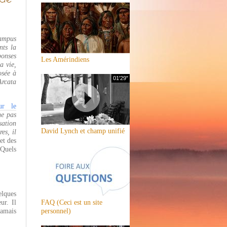
campus
nts la
ponses
Les Amérindiens
a vie,
osée à
01'29"
Arcata
ur le
ne pas
sation
David Lynch et champ unifié
es, il
et des
 Quels
elques
ur. Il
FAQ (Ceci est un site
jamais
personnel)