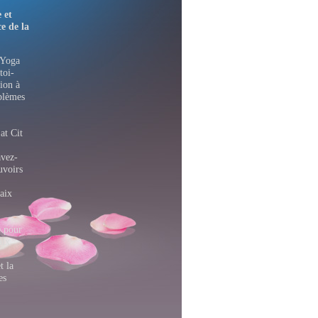
 et
e de la
 Yoga
toi-
ion à
oblèmes
at Cit
avez-
uvoirs
aix
 pour
aix
t la
es