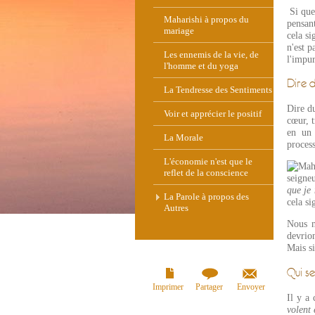
Si quel
Maharishi à propos du
pensant
mariage
cela si
n'est p
Les ennemis de la vie, de
l'impur
l'homme et du yoga
Dire 
La Tendresse des Sentiments
Dire du
Voir et apprécier le positif
cœur, t
en un 
La Morale
process
L'économie n'est que le
reflet de la conscience
seigne
que je
La Parole à propos des
cela s
Autres
Nous n
devrion
Mais si
Qui s
Imprimer
Partager
Envoyer
Il y a
volent