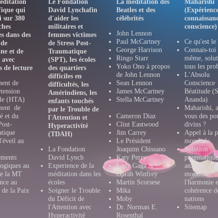
éditation
Le Fondation
La méditation des
Maharishi
fique qui
David Lynchafin
Beatles et des
(Expérience
i sur 380
d'aider les
célébrités
connaissanc
ches
militaires et
conscience)
John Lennon
es dans des
femmes victimes
Paul McCartney
Ce qu'est le
 de
de Stress Post-
George Harrison
Connais-toi 
ne et de
Traumatique
Ringo Starr
même, solut
e avec
(SPT), les écoles
Yoko Ono à propos
tous les pr
s de lecture
des quartiers
de John Lennon
L'Absolu
difficiles en
ment de
Sean Lennon
Conscience
difficultés, les
tension
James McCartney
Béatitude (S
Amérindiens, les
lle (HTA)
Stella McCartney
Ananda)
enfants touchés
ment de
Maharishi, 
par le Trouble de
té et du
Cameron Diaz
vous des po
l'Attention et
Post-
Clint Eastwood
divins ?
Hyperactivité
tique
Jim Carrey
Appel à la p
(TDAH)
d'éveil au
Le Président
mondiale
La Fondation
Joaquim Chissano
Solution
ments
David Lynch
Katy Perry
pragmatique
logiques au
Experience de la
Lady Gaga &
amener la p
de la MT
méditation dans les
Oprah Winfrey
mondiale,
nce au
école
s
Martin Scorsese
l'harmonie e
 de la Paix
Soigner le Trouble
Mika
cohérence d
du Déficit de
Moby
nations
l'Attention avec
Dr. Norman E.
Sitemap
Hyperactivité
Rosenthal