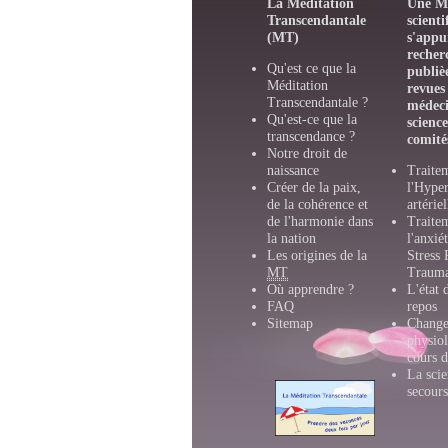
La Méditation
Une M
Transcendantale
scienti
(MT)
s'appu
recher
Qu'est ce que la
publiè
Méditation
revues
Transcendantale ?
médeci
Qu'est-ce que la
scienc
transcendance ?
comité
Notre droit de
naissance
Traite
Créer de la paix,
l'Hyper
de la cohérence et
artérie
de l'harmonie dans
Traite
la nation
l'anxié
Les origines de la
Stress 
MT
Trauma
Où apprendre ?
L'état 
FAQ
repos
Sitemap
Change
physio
cours 
La scie
secours