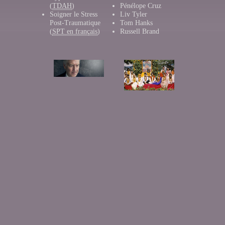
(
TDAH
)
Pénélope Cruz
Soigner le Stress
Liv Tyler
Post-Traumatique
Tom Hanks
(
SPT en français
)
Russell Brand