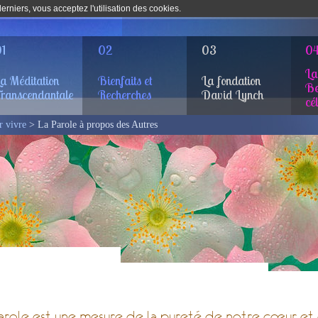
rniers, vous acceptez l'utilisation des cookies.
1
02
03
0
La
a Méditation
Bienfaits et
La fondation
Be
ranscendantale
Recherches
David Lynch
cé
r vivre
> La Parole à propos des Autres
arole est une mesure de la pureté de notre cœur et