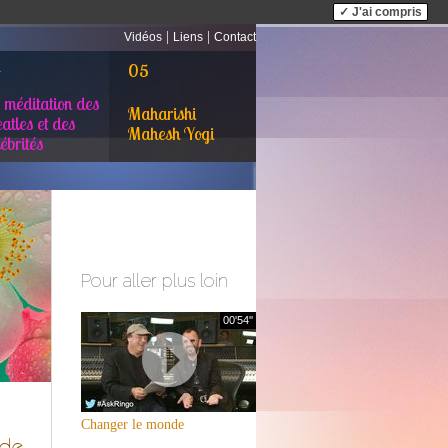
✓ J'ai compris
|
|
Vidéos
Liens
Contact
4
05
 méditation des
Maharishi
atles et des
Mahesh Yogi
lébrités
Pour aller plus loin
00'54''
Changer le monde
 de