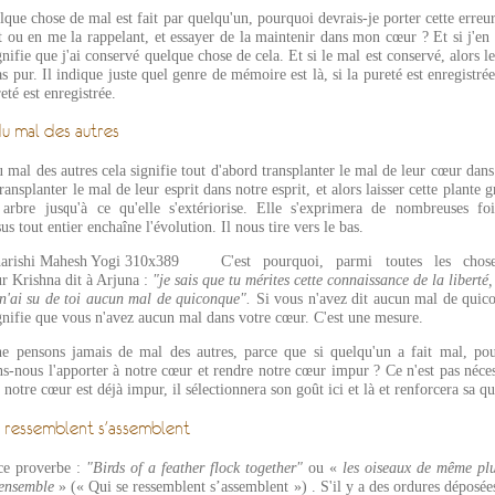
que chose de mal est fait par quelqu'un, pourquoi devrais-je porter cette erreur
 ou en me la rappelant, et essayer de la maintenir dans mon cœur ? Et si j'en 
gnifie que j'ai conservé quelque chose de cela. Et si le mal est conservé, alors l
as pur. Il indique juste quel genre de mémoire est là, si la pureté est enregistrée
eté est enregistrée.
du mal des autres
 mal des autres cela signifie tout d'abord transplanter le mal de leur cœur dans
ransplanter le mal de leur esprit dans notre esprit, et alors laisser cette plante g
arbre jusqu'à ce qu'elle s'extériorise. Elle s'exprimera de nombreuses fo
us tout entier enchaîne l'évolution. Il nous tire vers le bas.
C'est pourquoi, parmi toutes les chose
ur Krishna dit à Arjuna :
"je sais que tu mérites cette connaissance de la liberté,
 n'ai su de toi aucun mal de quiconque".
Si vous n'avez dit aucun mal de quic
ignifie que vous n'avez aucun mal dans votre cœur. C'est une mesure.
e pensons jamais de mal des autres, parce que si quelqu'un a fait mal, po
s-nous l'apporter à notre cœur et rendre notre cœur impur ? Ce n'est pas néces
 notre cœur est déjà impur, il sélectionnera son goût ici et là et renforcera sa qu
e ressemblent s'assemblent
 ce proverbe :
"Birds of a feather flock together"
ou «
les oiseaux de même pl
 ensemble
»
(« Qui se ressemblent s’assemblent ») . S'il y a des ordures déposée