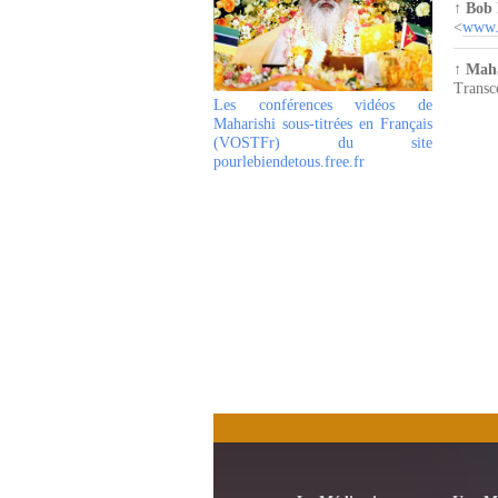
↑
Bob 
<
www.t
↑
Maha
Transc
Les conférences vidéos de
Maharishi sous-titrées en Français
(VOSTFr) du site
pourlebiendetous.free.fr