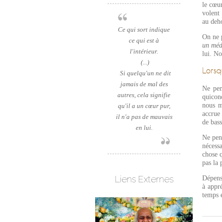
le cœur
volent
au deh
Ce qui sort indique
On ne 
ce qui est à
un méd
l'intérieur.
lui. No
(...)
Lorsq
Si quelqu'un ne dit
jamais de mal des
Ne pen
autres, cela signifie
quicon
nous m
qu'il a un cœur pur,
accrue
il n'a pas de mauvais
de bass
en lui.
Ne pens
nécessa
chose q
pas la 
Liens Externes
Dépense
à appré
temps e