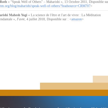
Roth
« “Speak Well of Others” – Maharishi »
,
13 Octobre 2011
, Disponible su
m.org/blog/maharishi/speak-well-of-others/?leadsource=CRM707
>
rishi Mahesh Yogi
« La science de l'être et l'art de vivre : La Méditation
endantale »
,
Favre
,
4 juillet 2018
, Disponible sur : <
amazon
>