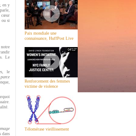
-
, en y
parle,
e cœur
 ou si
Paix mondiale une
connaissance, HuffPost Live
 notre
04'12"
randir
is. Le
s, le
 parce
Renforcement des femmes
onque,
victime de violence
urquoi
saire.
alité.
umage
Télomérase vieillissement
s dans