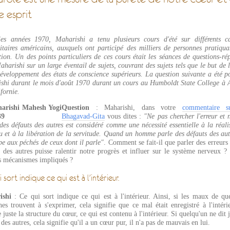
e esprit
es années 1970, Maharishi a tenu plusieurs cours d'été sur différents 
sitaires américains, auxquels ont participé des milliers de personnes pratiqua
ion. Un des points particuliers de ces cours était les séances de questions-ré
harishi sur un large éventail de sujets, couvrant des sujets tels que le but de l
développement des états de conscience supérieurs. La question suivante a été p
shi durant le mois d'août 1970 durant un cours au Humboldt State College à 
fornie.
Question
: Maharishi, dans votre
commentaire s
Bhagavad-Gita
vous dites :
"Ne pas chercher l'erreur et 
des défauts des autres est considéré comme une nécessité essentielle à la réali
 et à la libération de la servitude. Quand un homme parle des défauts des autr
pe aux péchés de ceux dont il parle"
. Comment se fait-il que parler des erreurs 
s des autres puisse ralentir notre progrès et influer sur le système nerveux ?
es mécanismes impliqués ?
 sort indique ce qui est à l'intérieur.
ishi
: Ce qui sort indique ce qui est à l'intérieur. Ainsi, si les maux de qu
es trouvent à s'exprimer, cela signifie que ce mal était enregistré à l'intérie
 juste la structure du cœur, ce qui est contenu à l'intérieur. Si quelqu'un ne dit 
des autres, cela signifie qu'il a un cœur pur, il n'a pas de mauvais en lui.