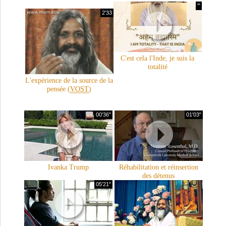
'"
2'33
C'est cela l'Inde, je suis la
totalité
L'expérience de la source de la
pensée (
VOST
)
00'36"
01'03"
Ivanka Trump
Réhabilitation et réinsertion
des détenus
05'21"