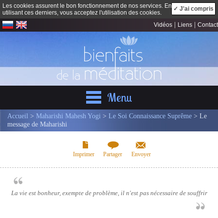
Les cookies assurent le bon fonctionnement de nos services. En
✓ J'ai compris
utilisant ces derniers, vous acceptez l'utilisation des cookies.
|
|
Vidéos
Liens
Contact
Menu
Accueil
>
Maharishi Mahesh Yogi
>
Le Soi Connaissance Suprême
> Le
message de Maharishi
Imprimer
Partager
Envoyer
La vie est bonheur, exempte de problème, il n'est pas nécessaire de souffrir