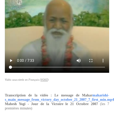
Vidéo sous-titrée en Français (
VOST
)
Transcription de la vidéo : Le message de Mahar
maharishi-
s_main_message_from_victory_day_october_21_2007_7_first_min.mp4
Mahesh Yogi - Jour de la Victoire le 21 Octobre 2007
(les 7
premières minutes)