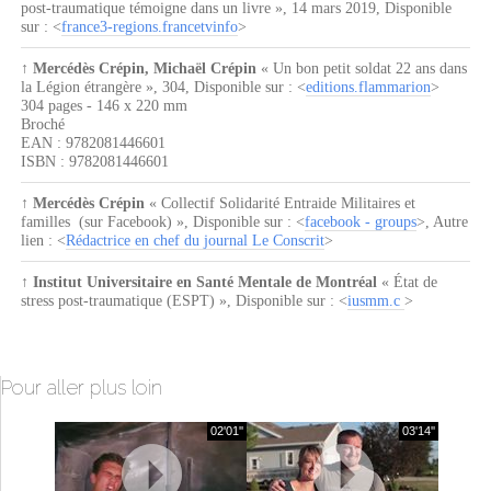
post-traumatique témoigne dans un livre »
,
14 mars 2019
, Disponible
sur : <
france3-regions.francetvinfo
>
↑
Mercédès Crépin, Michaël Crépin
« Un bon petit soldat 22 ans dans
la Légion étrangère »
,
304
, Disponible sur : <
editions.flammarion
>
304 pages - 146 x 220 mm
Broché
EAN : 9782081446601
ISBN : 9782081446601
↑
Mercédès Crépin
« Collectif Solidarité Entraide Militaires et
familles (sur Facebook) »
, Disponible sur : <
facebook - groups
>, Autre
lien : <
Rédactrice en chef du journal Le Conscrit
>
↑
Institut Universitaire en Santé Mentale de Montréal
« État de
stress post-traumatique (ESPT) »
, Disponible sur : <
iusmm.c
>
Pour aller plus loin
02'01''
03'14''