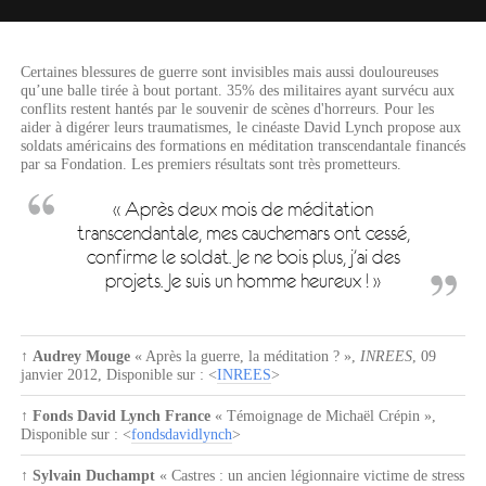
Certaines blessures de guerre sont invisibles mais aussi douloureuses
qu’une balle tirée à bout portant. 35% des militaires ayant survécu aux
conflits restent hantés par le souvenir de scènes d'horreurs. Pour les
aider à digérer leurs traumatismes, le cinéaste David Lynch propose aux
soldats américains des formations en méditation transcendantale financés
par sa Fondation. Les premiers résultats sont très prometteurs.
« Après deux mois de méditation
transcendantale, mes cauchemars ont cessé,
confirme le soldat. Je ne bois plus, j’ai des
projets. Je suis un homme heureux ! »
↑
Audrey Mouge
« Après la guerre, la méditation ? »
,
INREES
,
09
janvier 2012
, Disponible sur : <
INREES
>
↑
Fonds David Lynch France
« Témoignage de Michaël Crépin »
,
Disponible sur : <
fondsdavidlynch
>
↑
Sylvain Duchampt
« Castres : un ancien légionnaire victime de stress