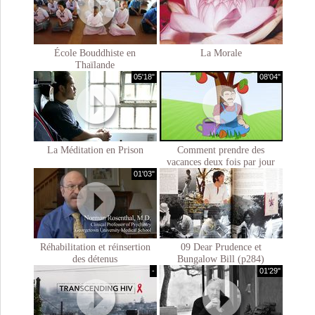
École Bouddhiste en
La Morale
Thaïlande
05'18"
08'04"
La Méditation en Prison
Comment prendre des
vacances deux fois par jour
01'03"
Réhabilitation et réinsertion
09 Dear Prudence et
des détenus
Bungalow Bill (p284)
-
01'29"