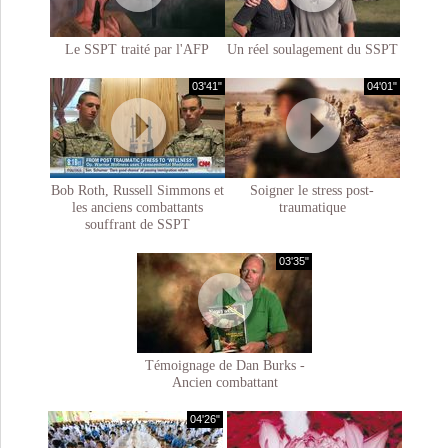
Le SSPT traité par l'AFP
Un réel soulagement du SSPT
03'41"
04'01"
Bob Roth, Russell Simmons et
Soigner le stress post-
les anciens combattants
traumatique
souffrant de SSPT
03'35"
Témoignage de Dan Burks -
Ancien combattant
04'26"