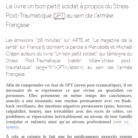
Le livre un bon petit soldat à propos du Stress
Post-Traumatique (
SPT
) au sein de l'armée
Française
Les émissions "28 minutes" sur ARTE, et "Le magazine de la
santé" sur France 5 donnent la parole à Mercédès et Michaël
Crépin auteurs du livre "Un bon petit soldat" qui témoigne du
Stress Post-Traumatique (<abbr title="stress post-
traumatique" lang="fr">SPT</abbr>) au sein de l'armée
Française
Afin de comprendre cet état de SPT (stress post-traumatique), il est
nécessaire de se représenter ce que vivent au quotidien ces
personnes. Elles présentent en même temps des cauchemars,
associés à une insomnie, une tension permanente avec ces flash-
back terrifiants, des émotions négatives persistantes (peur, horreur,
culpabilité, honte), une irritabilité avec des excès de colère, ces
problèmes se répercutent inévitablement au niveau de leur famille
(conjoint et enfants) ainsi qu'au niveau professionnel
(voir
ici :
iusmm
)
.
À cela se rajoute le fait que les médicaments prescrits restent