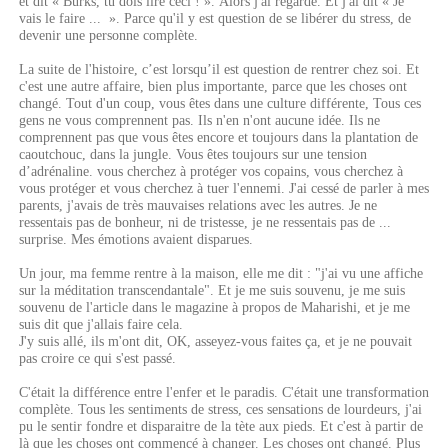
et dit « Burks, tu dois lire ceci ! ». Alors j'ai regardé. Et j'ai dit « Je
vais le faire ... ». Parce qu'il y est question de se libérer du stress, de
devenir une personne complète.
La suite de l'histoire, c’est lorsqu’il est question de rentrer chez soi. Et
c'est une autre affaire, bien plus importante, parce que les choses ont
changé. Tout d'un coup, vous êtes dans une culture différente, Tous ces
gens ne vous comprennent pas. Ils n'en n'ont aucune idée. Ils ne
comprennent pas que vous êtes encore et toujours dans la plantation de
caoutchouc, dans la jungle. Vous êtes toujours sur une tension
d’adrénaline. vous cherchez à protéger vos copains, vous cherchez à
vous protéger et vous cherchez à tuer l'ennemi. J'ai cessé de parler à mes
parents, j'avais de très mauvaises relations avec les autres. Je ne
ressentais pas de bonheur, ni de tristesse, je ne ressentais pas de ...
surprise. Mes émotions avaient disparues.
Un jour, ma femme rentre à la maison, elle me dit : "j'ai vu une affiche
sur la méditation transcendantale". Et je me suis souvenu, je me suis
souvenu de l'article dans le magazine à propos de Maharishi, et je me
suis dit que j'allais faire cela.
J'y suis allé, ils m'ont dit, OK, asseyez-vous faites ça, et je ne pouvait
pas croire ce qui s'est passé.
C'était la différence entre l'enfer et le paradis. C'était une transformation
complète. Tous les sentiments de stress, ces sensations de lourdeurs, j'ai
pu le sentir fondre et disparaitre de la tète aux pieds. Et c'est à partir de
là que les choses ont commencé à changer. Les choses ont changé. Plus