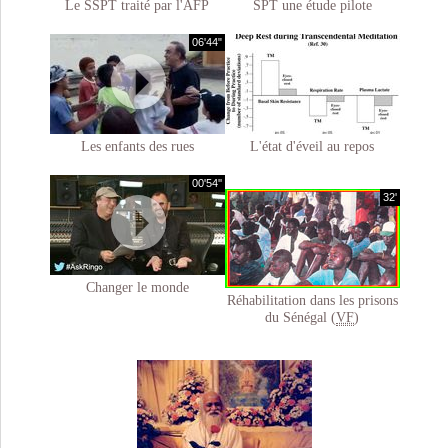
Le SSPT traité par l'AFP
SPT une étude pilote
06'44"
Les enfants des rues
L'état d'éveil au repos
00'54''
32'
Changer le monde
Réhabilitation dans les prisons
du Sénégal (
VF
)