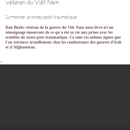
vétéran du Viêt Nam
Surmonter le stress post-traumatique
Dan Burks vétéran de la guerre du Viêt Nam nous livre ici un
témoignage émouvant de ce qu'a été sa vie aux prises avec les
troubles de stress post-traumatique. Ce sont ces mêmes signes que
l'on retrouve actuellement chez les combattants des guerres d'Irak
et d'Afghanistan.
+