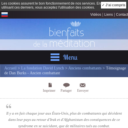
Les cookies assurent le bon fonctionnement de nos services. En
✓ J'ai compris
utilisant ces derniers, vous acceptez l'utilisation des cookies.
|
|
Vidéos
Liens
Contact
Menu
Accueil
>
La fondation David Lynch
>
Anciens combattants
> Témoignage
de Dan Burks - Ancien combattant
Imprimer
Partager
Envoyer
Il y a en fait chaque jour aux États-Unis, plus de combattants qui décèdent
dans leur pays au retour d'Irak et d'Afghanistan des conséquences de ce
syndrome en se suicidant, que de militaires tués au combat.