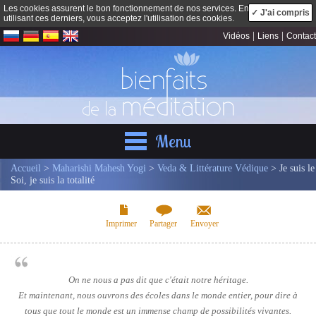
Les cookies assurent le bon fonctionnement de nos services. En
✓ J'ai compris
utilisant ces derniers, vous acceptez l'utilisation des cookies.
|
|
Vidéos
Liens
Contact
Menu
Accueil
>
Maharishi Mahesh Yogi
>
Veda & Littérature Védique
> Je suis le
Soi, je suis la totalité
Imprimer
Partager
Envoyer
On ne nous a pas dit que c'était notre héritage.
Et maintenant, nous ouvrons des écoles dans le monde entier, pour dire à
tous que tout le monde est un immense champ de possibilités vivantes.