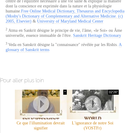
centre de l'équilibre nécessaire à une vie saine & explique la manière
dont la conscience est exprimée dans la nature et la physiologie
humaine.
Free Online Medical Dictionary, Thesaurus and Encyclopedia
(Mosby's Dictionary of Complementary and Alternative Medicine. (c)
2005, Elsevier)
&
University of Maryland Medical Center
2
Atma en Sankrit désigne le principe de vie, l'âme, «le Soi» ou Âme
universelle, essence immuable de l'être.
Sanskrit Heritage Dictionary
3
Veda en Sanskrit désigne la "connaissance" révélée par les Rishis.
A
glossary of Sanskrit terms
Pour aller plus loin
'"
02'26"
Ce que l'illumination devrait
L'ignorance de notre Soi
signifier
(VOSTFr)