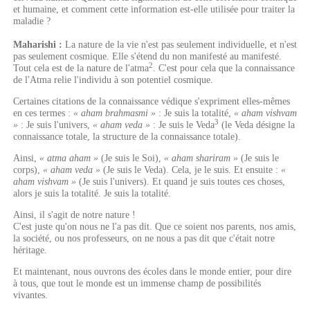
et humaine, et comment cette information est-elle utilisée pour traiter la
maladie ?
Maharishi :
La nature de la vie n'est pas seulement individuelle, et n'est
pas seulement cosmique. Elle s'étend du non manifesté au manifesté.
2
Tout cela est de la nature de l'atma
. C'est pour cela que la connaissance
de l'Atma relie l'individu à son potentiel cosmique.
Certaines citations de la connaissance védique s'expriment elles-mêmes
en ces termes :
« aham brahmasmi »
: Je suis la totalité,
« aham vishvam
3
»
: Je suis l'univers,
« aham veda »
: Je suis le Veda
(le Veda désigne la
connaissance totale, la structure de la connaissance totale).
Ainsi,
« atma aham »
(Je suis le Soi),
« aham shariram »
(Je suis le
corps),
« aham veda »
(Je suis le Veda). Cela, je le suis. Et ensuite :
«
aham vishvam »
(Je suis l'univers). Et quand je suis toutes ces choses,
alors je suis la totalité. Je suis la totalité.
Ainsi, il s'agit de notre nature !
C'est juste qu'on nous ne l'a pas dit. Que ce soient nos parents, nos amis,
la société, ou nos professeurs, on ne nous a pas dit que c'était notre
héritage.
Et maintenant, nous ouvrons des écoles dans le monde entier, pour dire
à tous, que tout le monde est un immense champ de possibilités
vivantes.