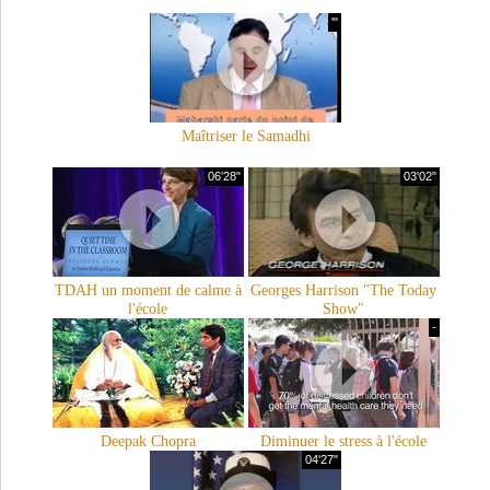
'"
Maîtriser le Samadhi
06'28"
03'02"
TDAH un moment de calme à
Georges Harrison "The Today
l'école
Show"
-
Deepak Chopra
Diminuer le stress à l'école
04'27"