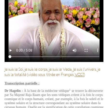
Je suis le Soi, je suis le corps, je suis le Veda, Je suis l'univers, je
suis la totalité (vidéo sous-titrée en Français
VOST
)
Transcription partielle :
1
Dr Hagelin :
À la base de la médecine védique
se trouve la découverte
par Sa Majesté Raja Raam que les sons védiques créent à la fois le corps
cosmique et le corps humain, créant, par exemple, à la fois le soleil et le
système solaire et la structure correspondant au système solaire dans la
cerveau humain. Quelle est la signification de cette corrélation cosmique