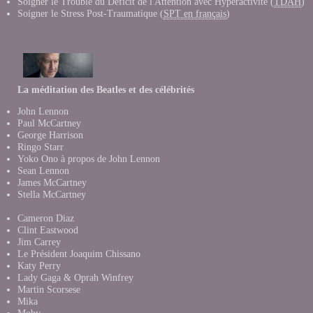
Soigner le Trouble du Déficit de l'Attention avec Hyperactivité (
TDAH
)
Soigner le Stress Post-Traumatique (
SPT en français
)
La méditation des Beatles et des célébrités
John Lennon
Paul McCartney
George Harrison
Ringo Starr
Yoko Ono à propos de John Lennon
Sean Lennon
James McCartney
Stella McCartney
Cameron Diaz
Clint Eastwood
Jim Carrey
Le Président Joaquim Chissano
Katy Perry
Lady Gaga & Oprah Winfrey
Martin Scorsese
Mika