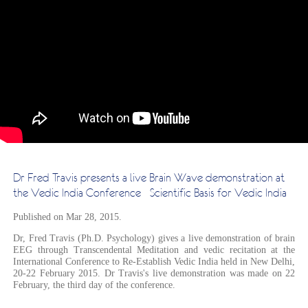
Dr Fred Travis presents a live Brain Wave demonstration at
the Vedic India Conference - Scientific Basis for Vedic India
Published on Mar 28, 2015.
Dr, Fred Travis (Ph.D. Psychology) gives a live demonstration of brain
EEG through Transcendental Meditation and vedic recitation at the
International Conference to Re-Establish Vedic India held in New Delhi,
20-22 February 2015. Dr Travis's live demonstration was made on 22
February, the third day of the conference.