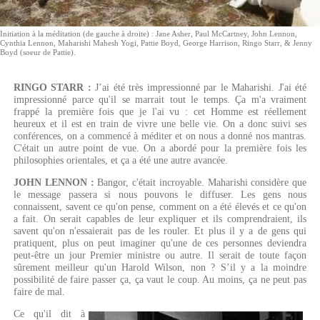
Initiation à la méditation (de gauche à droite) : Jane Asher, Paul McCartney, John Lennon,
Cynthia Lennon, Maharishi Mahesh Yogi, Pattie Boyd, George Harrison, Ringo Starr, & Jenny
Boyd (soeur de Pattie).
RINGO STARR :
J’ai été très impressionné par le Maharishi. J'ai été
impressionné parce qu'il se marrait tout le temps. Ça m'a vraiment
frappé la première fois que je l'ai vu : cet Homme est réellement
heureux et il est en train de vivre une belle vie. On a donc suivi ses
conférences, on a commencé à méditer et on nous a donné nos mantras.
C'était un autre point de vue. On a abordé pour la première fois les
philosophies orientales, et ça a été une autre avancée.
JOHN LENNON :
Bangor, c'était incroyable. Maharishi considère que
le message passera si nous pouvons le diffuser. Les gens nous
connaissent, savent ce qu'on pense, comment on a été élevés et ce qu'on
a fait. On serait capables de leur expliquer et ils comprendraient, ils
savent qu'on n'essaierait pas de les rouler. Et plus il y a de gens qui
pratiquent, plus on peut imaginer qu'une de ces personnes deviendra
peut-être un jour Premier ministre ou autre. Il serait de toute façon
sûrement meilleur qu'un Harold Wilson, non ? S’il y a la moindre
possibilité de faire passer ça, ça vaut le coup. Au moins, ça ne peut pas
faire de mal.
Ce qu'il dit à