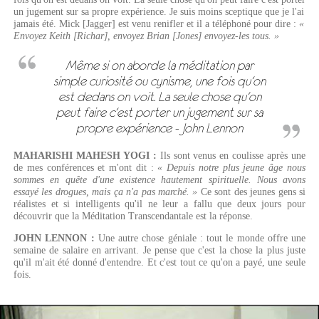
un jugement sur sa propre expérience. Je suis moins sceptique que je l'ai
jamais été. Mick [Jagger] est venu renifler et il a téléphoné pour dire :
«
Envoyez Keith [Richar], envoyez Brian [Jones] envoyez-les tous. »
Même si on aborde la méditation par
simple curiosité ou cynisme, une fois qu'on
est dedans on voit. La seule chose qu'on
peut faire c'est porter un jugement sur sa
propre expérience - John Lennon
MAHARISHI MAHESH YOGI :
Ils sont venus en coulisse après une
de mes conférences et m'ont dit :
« Depuis notre plus jeune âge nous
sommes en quête d'une existence hautement spirituelle. Nous avons
essayé les drogues, mais ça n'a pas marché. »
Ce sont des jeunes gens si
réalistes et si intelligents qu'il ne leur a fallu que deux jours pour
découvrir que la Méditation Transcendantale est la réponse.
JOHN LENNON :
Une autre chose géniale : tout le monde offre une
semaine de salaire en arrivant. Je pense que c'est la chose la plus juste
qu'il m'ait été donné d'entendre. Et c'est tout ce qu'on a payé, une seule
fois.