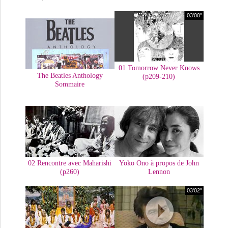
03'00''
01 Tomorrow Never Knows
The Beatles Anthology
(p209-210)
Sommaire
02 Rencontre avec Maharishi
Yoko Ono à propos de John
(p260)
Lennon
03'02"