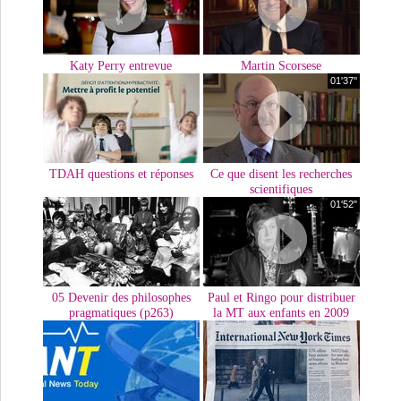
Katy Perry entrevue
Martin Scorsese
01'37''
TDAH questions et réponses
Ce que disent les recherches
scientifiques
01'52"
05 Devenir des philosophes
Paul et Ringo pour distribuer
pragmatiques (p263)
la MT aux enfants en 2009