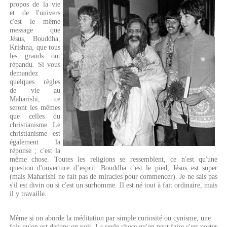
propos de la vie
et de l'univers
c'est le même
message que
Jésus, Bouddha,
Krishna, que tous
les grands ont
répandu. Si vous
demandez
quelques règles
de vie au
Maharishi, ce
seront les mêmes
que celles du
christianisme. Le
christianisme est
également la
réponse ; c'est la
même chose. Toutes les religions se ressemblent, ce n'est qu'une
question d'ouverture d’esprit. Bouddha c'est le pied, Jésus est super
(mais Maharishi ne fait pas de miracles pour commencer). Je ne sais pas
s'il est divin ou si c'est un surhomme. Il est né tout à fait ordinaire, mais
il y travaille.
Même si on aborde la méditation par simple curiosité ou cynisme, une
fois qu'on est dedans on voit. La seule chose qu'on peut faire c'est porter