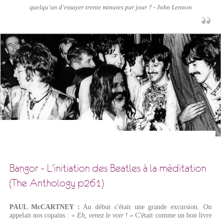
quelqu’un d’essayer trente minutes par jour ? - John Lennon
Bangor - L'initiation des Beatles à la méditation
(The Anthology p261)
PAUL McCARTNEY :
Au début c'était une grande excursion. On
appelait nos copains :
« Eh, venez le voir ! »
C'était comme un bon livre