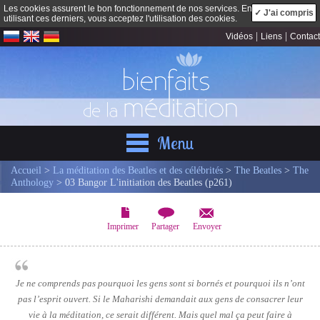
Les cookies assurent le bon fonctionnement de nos services. En
✓ J'ai compris
utilisant ces derniers, vous acceptez l'utilisation des cookies.
|
|
Vidéos
Liens
Contact
Menu
Accueil
>
La méditation des Beatles et des célébrités
>
The Beatles
>
The
Anthology
> 03 Bangor L'initiation des Beatles (p261)
Imprimer
Partager
Envoyer
Je ne comprends pas pourquoi les gens sont si bornés et pourquoi ils n’ont
pas l’esprit ouvert. Si le Maharishi demandait aux gens de consacrer leur
vie à la méditation, ce serait différent. Mais quel mal ça peut faire à