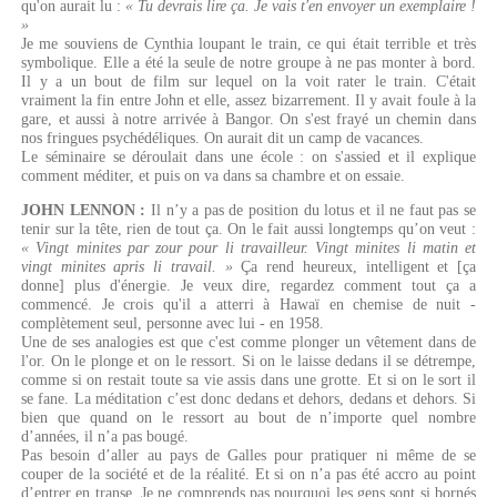
qu'on aurait lu :
« Tu devrais lire ça. Je vais t'en envoyer un exemplaire !
»
Je me souviens de Cynthia loupant le train, ce qui était terrible et très
symbolique. Elle a été la seule de notre groupe à ne pas monter à bord.
Il y a un bout de film sur lequel on la voit rater le train. C'était
vraiment la fin entre John et elle, assez bizarrement. Il y avait foule à la
gare, et aussi à notre arrivée à Bangor. On s'est frayé un chemin dans
nos fringues psychédéliques. On aurait dit un camp de vacances.
Le séminaire se déroulait dans une école : on s'assied et il explique
comment méditer, et puis on va dans sa chambre et on essaie.
JOHN LENNON :
Il n’y a pas de position du lotus et il ne faut pas se
tenir sur la tête, rien de tout ça. On le fait aussi longtemps qu’on veut :
« Vingt minites par zour pour li travailleur. Vingt minites li matin et
vingt minites apris li travail. »
Ça rend heureux, intelligent et [ça
donne] plus d'énergie. Je veux dire, regardez comment tout ça a
commencé. Je crois qu'il a atterri à Hawaï en chemise de nuit -
complètement seul, personne avec lui - en 1958.
Une de ses analogies est que c'est comme plonger un vêtement dans de
l'or. On le plonge et on le ressort. Si on le laisse dedans il se détrempe,
comme si on restait toute sa vie assis dans une grotte. Et si on le sort il
se fane. La méditation c’est donc dedans et dehors, dedans et dehors. Si
bien que quand on le ressort au bout de n’importe quel nombre
d’années, il n’a pas bougé.
Pas besoin d’aller au pays de Galles pour pratiquer ni même de se
couper de la société et de la réalité. Et si on n’a pas été accro au point
d’entrer en transe. Je ne comprends pas pourquoi les gens sont si bornés