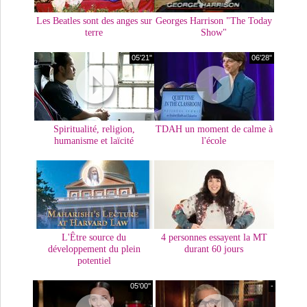
Les Beatles sont des anges sur
Georges Harrison "The Today
terre
Show"
05'21"
06'28"
Spiritualité, religion,
TDAH un moment de calme à
humanisme et laïcité
l'école
L'Être source du
4 personnes essayent la MT
développement du plein
durant 60 jours
potentiel
05'00''
-