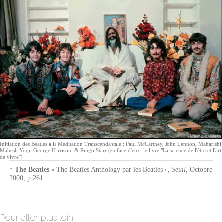
Initiation des Beatles à la Méditation Transcendantale : Paul McCartney, John Lennon, Maharishi
Mahesh Yogi, George Harrison, & Ringo Starr (en face d'eux, le livre "La science de l'être et l'art
de vivre")
↑
The Beatles
« The Beatles Anthology par les Beatles »
,
Seuil
,
Octobre
2000
,
p.261
Pour aller plus loin