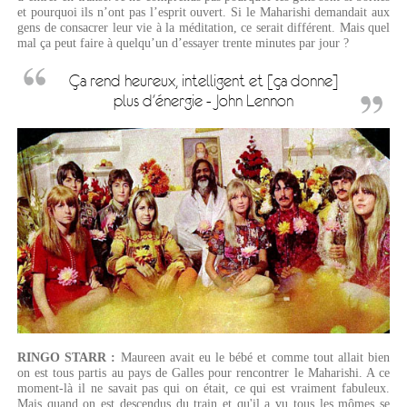
et pourquoi ils n’ont pas l’esprit ouvert. Si le Maharishi demandait aux
gens de consacrer leur vie à la méditation, ce serait différent. Mais quel
mal ça peut faire à quelqu’un d’essayer trente minutes par jour ?
Ça rend heureux, intelligent et [ça donne]
plus d'énergie - John Lennon
RINGO STARR :
Maureen avait eu le bébé et comme tout allait bien
on est tous partis au pays de Galles pour rencontrer le Maharishi. A ce
moment-là il ne savait pas qui on était, ce qui est vraiment fabuleux.
Mais quand on est descendus du train et qu'il a vu tous les mômes se